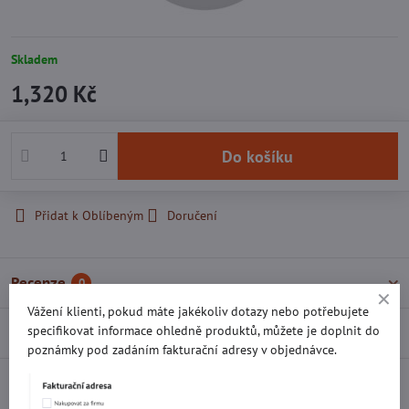
Skladem
1,320 Kč
Do košíku
Přidat k Oblíbeným
Doručení
Recenze
0
Vážení klienti, pokud máte jakékoliv dotazy nebo potřebujete
specifikovat informace ohledně produktů, můžete je doplnit do
Diskuse
0
poznámky pod zadáním fakturační adresy v objednávce.
Facebook
Twitter
Bluesky
Pinterest
Reddit
LinkedIn
WhatsApp
E-