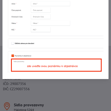
mail
Potřebujete poradit s objednávkou?
Kontaktujte nás:
+420 577 523 563
Ing. Vojtěch Lečbych - IVL
IČO: 60560908
DIČ: CZ5602130809
ALRIVA s.r.o.
IČO: 29007356
DIČ: CZ29007356
Sídlo provozovny
Malotova 5264