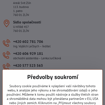
Areál Svit Zlín
113. budova
1. patro
760 01 ZLÍN
Sídlo společnosti
U Hřiště 457
760 01 ZLÍN
+420 602 781 706
Ing. Vojtěch Lečbych – ředitel
+420 606 929 181
obchodní asistentka – Lenka Jurčíková
+420 577 523 563
kancelář
Předvolby soukromí
ivlecbych​@seznam​.cz
Soubory cookie používáme k vylepšení vaší návštěvy tohoto
Důležité odkazy
webu, k analýze jeho výkonu a ke shromažďování údajů o jeho
používání. Můžeme k tomu použít nástroje a služby třetích stran
a shromážděná data mohou být přenášena partnerům v EU, USA
nebo jiných zemích. Kliknutím na „Přijmout všechny soubory