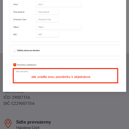
mail
Potřebujete poradit s objednávkou?
Kontaktujte nás:
+420 577 523 563
Ing. Vojtěch Lečbych - IVL
IČO: 60560908
DIČ: CZ5602130809
ALRIVA s.r.o.
IČO: 29007356
DIČ: CZ29007356
Sídlo provozovny
Malotova 5264