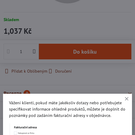
Skladem
1,037 Kč
Do košíku
Přidat k Oblíbeným
Doručení
Recenze
0
Vážení klienti, pokud máte jakékoliv dotazy nebo potřebujete
specifikovat informace ohledně produktů, můžete je doplnit do
Diskuse
0
poznámky pod zadáním fakturační adresy v objednávce.
Facebook
Twitter
Bluesky
Pinterest
Reddit
LinkedIn
WhatsApp
E-