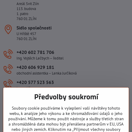
Areál Svit Zlín
113. budova
1. patro
760 01 ZLÍN
Sídlo společnosti
U Hřiště 457
760 01 ZLÍN
+420 602 781 706
Ing. Vojtěch Lečbych – ředitel
+420 606 929 181
obchodní asistentka – Lenka Jurčíková
+420 577 523 563
kancelář
Předvolby soukromí
ivlecbych​@seznam​.cz
Soubory cookie používáme k vylepšení vaší návštěvy tohoto
Důležité odkazy
webu, k analýze jeho výkonu a ke shromažďování údajů o jeho
používání. Můžeme k tomu použít nástroje a služby třetích stran
a shromážděná data mohou být přenášena partnerům v EU, USA
nebo jiných zemích. Kliknutím na „Přijmout všechny soubory