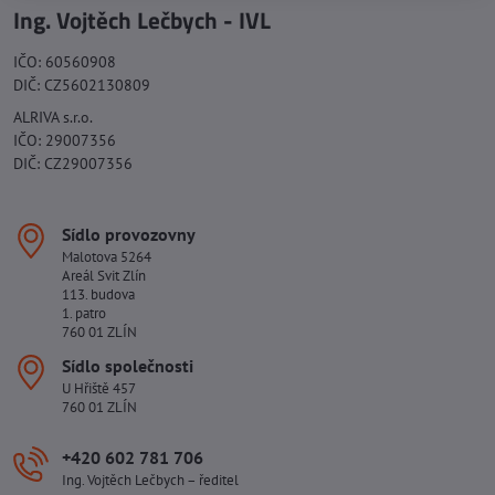
Ing. Vojtěch Lečbych - IVL
IČO: 60560908
DIČ: CZ5602130809
ALRIVA s.r.o.
IČO: 29007356
DIČ: CZ29007356
Sídlo provozovny
Malotova 5264
Areál Svit Zlín
113. budova
1. patro
760 01 ZLÍN
Sídlo společnosti
U Hřiště 457
760 01 ZLÍN
+420 602 781 706
Ing. Vojtěch Lečbych – ředitel