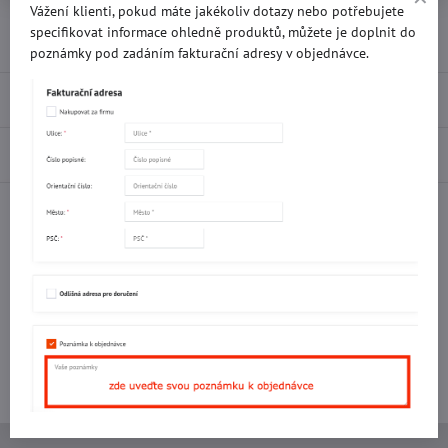
Vážení klienti, pokud máte jakékoliv dotazy nebo potřebujete
Přidat k Oblíbeným
Doručení
specifikovat informace ohledně produktů, můžete je doplnit do
poznámky pod zadáním fakturační adresy v objednávce.
Recenze
0
Diskuse
0
Facebook
Twitter
Bluesky
Pinterest
Reddit
LinkedIn
WhatsApp
E-
mail
Potřebujete poradit s objednávkou?
Kontaktujte nás:
+420 577 523 563