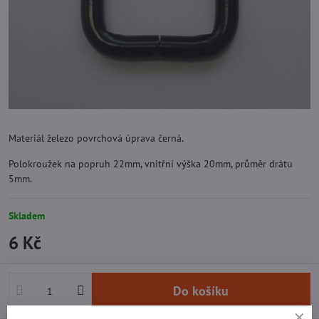
Materiál železo povrchová úprava černá.
Polokroužek na popruh 22mm, vnitřní výška 20mm, průměr drátu
5mm.
Skladem
6 Kč
Do košíku