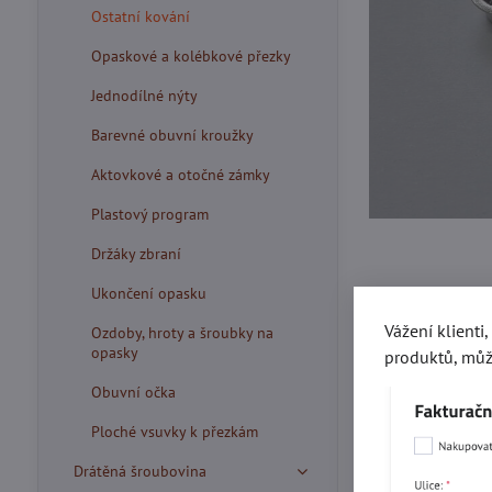
Ostatní kování
Opaskové a kolébkové přezky
Jednodílné nýty
Barevné obuvní kroužky
Aktovkové a otočné zámky
Plastový program
Držáky zbraní
Ukončení opasku
Vážení klienti
Ozdoby, hroty a šroubky na
opasky
produktů, můž
Obuvní očka
Ploché vsuvky k přezkám
Drátěná šroubovina