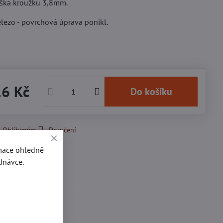
ýška kroužku 3,8mm.
elezo - povrchová úprava ponikl.
16 Kč
Do košíku
k Oblíbeným
Doručení
rmace ohledně
dnávce.
se
0
ďte první!