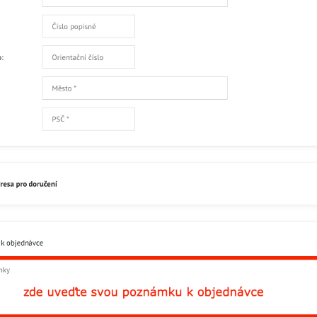
Přidat recenzi
Facebook
Twitter
Bluesky
Pinterest
Reddit
L