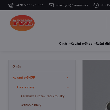
+420 577 523 563
ivlecbych@seznam.cz
Po - P
O nás
Kování e-Shop
Ruční dír
O nás
Kování e-SHOP
Akce a slevy
Karabiny a rozevírací kroužky
Řeznické háky