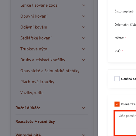
Lehké lisované zboží
Obuvní kování
Oděvní kování
Sedlářské kování
Trubkové nýty
Druky a stiskací knoflíky
Obuvnické a čalounické hřebíky
Plachtové kroužky
Vozíky, rudle
Ruční dírkáče
Rozražeče + ruční lisy
Výprodej nitě