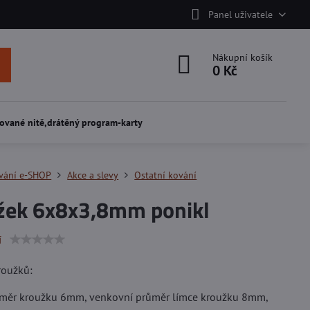
Panel uživatele
Nákupní košík
0 Kč
ované nitě,drátěný program-karty
vání e-SHOP
Akce a slevy
Ostatní kování
žek 6x8x3,8mm ponikl
í
roužků:
růměr kroužku 6mm, venkovní průměr límce kroužku 8mm,