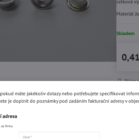
celková v
Materiál ž
Skladem
0,4
Přidat 
, pokud máte jakékoliv dotazy nebo potřebujete specifikovat info
ete je doplnit do poznámky pod zadáním fakturační adresy v obje
Recenze
Disku
0
Zatím bez hodnocení. Bu