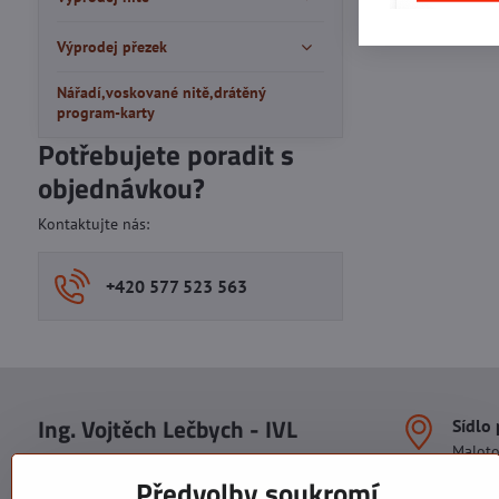
Výprodej přezek
Nářadí,voskované nitě,drátěný
program-karty
Potřebujete poradit s
objednávkou?
Kontaktujte nás:
+420 577 523 563
Ing. Vojtěch Lečbych - IVL
Sídlo
Malot
IČO: 60560908
Areál S
Předvolby soukromí
113. b
DIČ: CZ5602130809