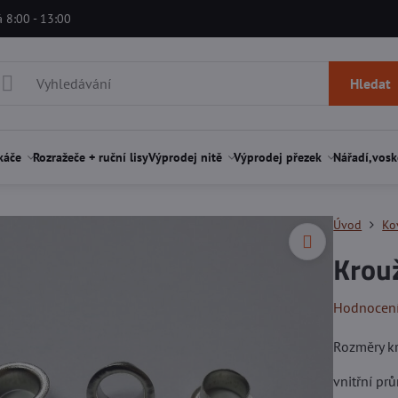
á 8:00 - 13:00
Hledat
káče
Rozražeče + ruční lisy
Výprodej nitě
Výprodej přezek
Nářadí,vosk
Úvod
Ko
Krou
Hodnocen
Rozměry k
vnitřní p