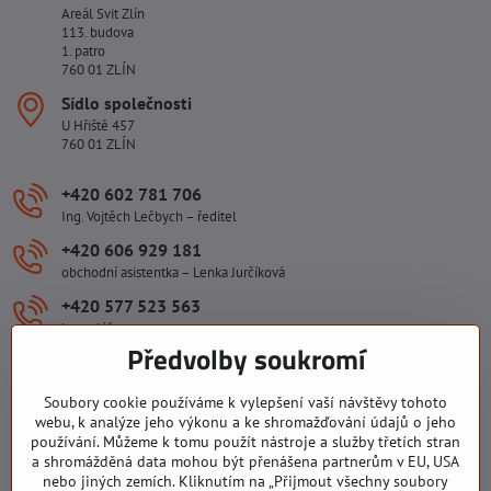
Areál Svit Zlín
113. budova
1. patro
760 01 ZLÍN
Sídlo společnosti
U Hřiště 457
760 01 ZLÍN
+420 602 781 706
Ing. Vojtěch Lečbych – ředitel
+420 606 929 181
obchodní asistentka – Lenka Jurčíková
+420 577 523 563
kancelář
Předvolby soukromí
ivlecbych​@seznam​.cz
Soubory cookie používáme k vylepšení vaší návštěvy tohoto
Důležité odkazy
webu, k analýze jeho výkonu a ke shromažďování údajů o jeho
používání. Můžeme k tomu použít nástroje a služby třetích stran
a shromážděná data mohou být přenášena partnerům v EU, USA
nebo jiných zemích. Kliknutím na „Přijmout všechny soubory