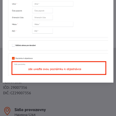
mail
Potřebujete poradit s objednávkou?
Kontaktujte nás:
+420 577 523 563
Ing. Vojtěch Lečbych - IVL
IČO: 60560908
DIČ: CZ5602130809
ALRIVA s.r.o.
IČO: 29007356
DIČ: CZ29007356
Sídlo provozovny
Malotova 5264