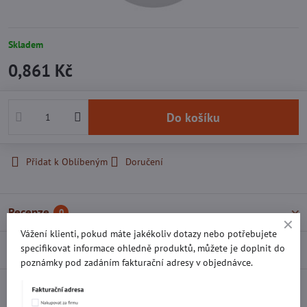
Skladem
0,861 Kč
Do košíku
Přidat k Oblíbeným
Doručení
Recenze
0
Vážení klienti, pokud máte jakékoliv dotazy nebo potřebujete
specifikovat informace ohledně produktů, můžete je doplnit do
Diskuse
0
poznámky pod zadáním fakturační adresy v objednávce.
Facebook
Twitter
Bluesky
Pinterest
Reddit
LinkedIn
WhatsApp
E-