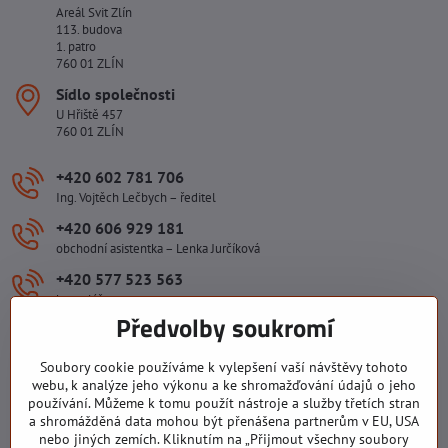
Areál Svit Zlín
113. budova
1. patro
760 01 ZLÍN
Sídlo společnosti
U Hřiště 457
760 01 ZLÍN
+420 602 781 706
Ing. Vojtěch Lečbych – ředitel
+420 606 929 181
obchodní asistentka – Lenka Jurčíková
+420 577 523 563
kancelář
Předvolby soukromí
ivlecbych​@seznam​.cz
Soubory cookie používáme k vylepšení vaší návštěvy tohoto
Důležité odkazy
webu, k analýze jeho výkonu a ke shromažďování údajů o jeho
používání. Můžeme k tomu použít nástroje a služby třetích stran
a shromážděná data mohou být přenášena partnerům v EU, USA
nebo jiných zemích. Kliknutím na „Přijmout všechny soubory