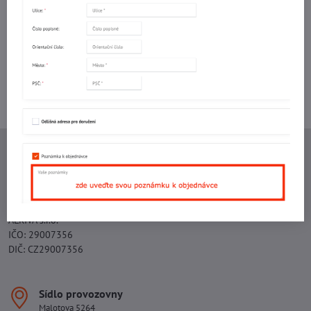
mail
Potřebujete poradit s objednávkou?
Kontaktujte nás:
+420 577 523 563
Ing. Vojtěch Lečbych - IVL
IČO: 60560908
DIČ: CZ5602130809
ALRIVA s.r.o.
IČO: 29007356
DIČ: CZ29007356
Sídlo provozovny
Malotova 5264