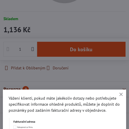
Skladem
1,136 Kč
Do košíku
Přidat k Oblíbeným
Doručení
Recenze
0
Vážení klienti, pokud máte jakékoliv dotazy nebo potřebujete
specifikovat informace ohledně produktů, můžete je doplnit do
Diskuse
0
poznámky pod zadáním fakturační adresy v objednávce.
Facebook
Twitter
Bluesky
Pinterest
Reddit
LinkedIn
WhatsApp
E-