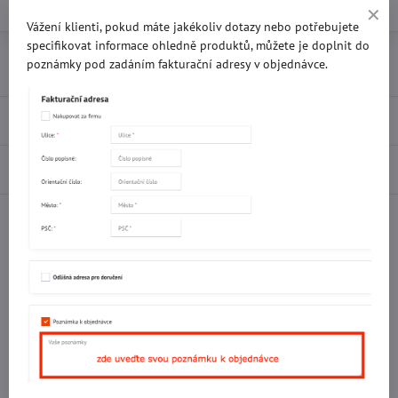
Vážení klienti, pokud máte jakékoliv dotazy nebo potřebujete
specifikovat informace ohledně produktů, můžete je doplnit do
Přidat k Oblíbeným
Doručení
poznámky pod zadáním fakturační adresy v objednávce.
Recenze
0
Diskuse
0
Facebook
Twitter
Bluesky
Pinterest
Reddit
LinkedIn
WhatsApp
E-
mail
Potřebujete poradit s objednávkou?
Kontaktujte nás:
+420 577 523 563