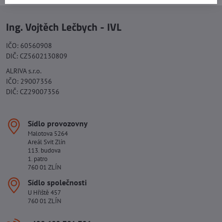
Ing. Vojtěch Lečbych - IVL
IČO: 60560908
DIČ: CZ5602130809
ALRIVA s.r.o.
IČO: 29007356
DIČ: CZ29007356
Sídlo provozovny
Malotova 5264
Areál Svit Zlín
113. budova
1. patro
760 01 ZLÍN
Sídlo společnosti
U Hřiště 457
760 01 ZLÍN