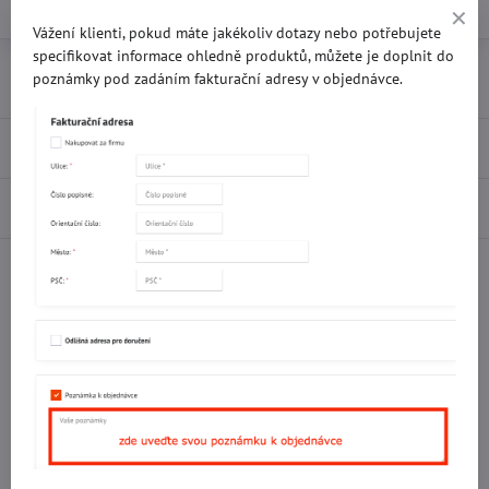
Vážení klienti, pokud máte jakékoliv dotazy nebo potřebujete
specifikovat informace ohledně produktů, můžete je doplnit do
Přidat k Oblíbeným
Doručení
poznámky pod zadáním fakturační adresy v objednávce.
Recenze
0
Diskuse
0
Facebook
Twitter
Bluesky
Pinterest
Reddit
LinkedIn
WhatsApp
E-
mail
Potřebujete poradit s objednávkou?
Kontaktujte nás:
+420 577 523 563