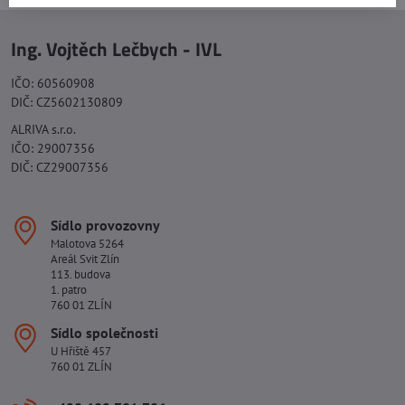
Ing. Vojtěch Lečbych - IVL
IČO: 60560908
DIČ: CZ5602130809
ALRIVA s.r.o.
IČO: 29007356
DIČ: CZ29007356
Sídlo provozovny
Malotova 5264
Areál Svit Zlín
113. budova
1. patro
760 01 ZLÍN
Sídlo společnosti
U Hřiště 457
760 01 ZLÍN