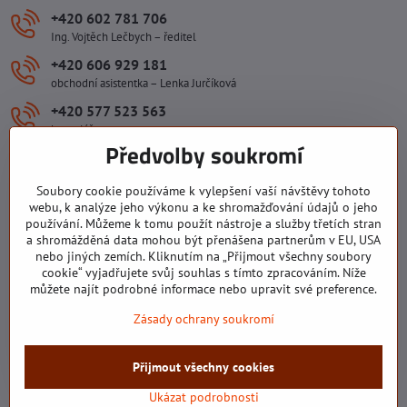
+420 602 781 706
Ing. Vojtěch Lečbych – ředitel
+420 606 929 181
obchodní asistentka – Lenka Jurčíková
+420 577 523 563
kancelář
Předvolby soukromí
ivlecbych​@seznam​.cz
Soubory cookie používáme k vylepšení vaší návštěvy tohoto
webu, k analýze jeho výkonu a ke shromažďování údajů o jeho
Důležité odkazy
používání. Můžeme k tomu použít nástroje a služby třetích stran
a shromážděná data mohou být přenášena partnerům v EU, USA
nebo jiných zemích. Kliknutím na „Přijmout všechny soubory
Všechny texty, obrázky a fotografie jsou majetkem společnosti Ing.
cookie“ vyjadřujete svůj souhlas s tímto zpracováním. Níže
Vojtěch Lečbych - IVL. Kopírovat obsah těchto stránek můžete jen se
můžete najít podrobné informace nebo upravit své preference.
souhlasem majitele společnosti Ing. Vojtěch Lečbych - IVL ©2008-
Zásady ochrany soukromí
2026
Přijmout všechny cookies
©
2026
Copyright
Předvolby soukromí
Zásady ochrany soukromí
Stav objednávky
Ukázat podrobnosti
Vytvořeno systémem:
ByznysWeb.cz