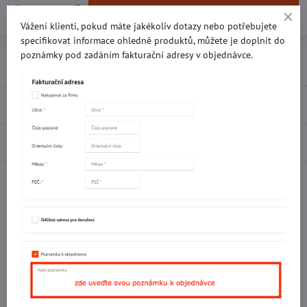
Do košíku
Vážení klienti, pokud máte jakékoliv dotazy nebo potřebujete
specifikovat informace ohledně produktů, můžete je doplnit do
Přidat k Oblíbeným
Doručení
poznámky pod zadáním fakturační adresy v objednávce.
Recenze
0
Diskuse
0
Facebook
Twitter
Bluesky
Pinterest
Reddit
LinkedIn
WhatsApp
E-
mail
Potřebujete poradit s objednávkou?
Kontaktujte nás:
+420 577 523 563