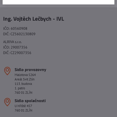
Ing. Vojtěch Lečbych - IVL
IČO: 60560908
DIČ: CZ5602130809
ALRIVA s.r.o.
IČO: 29007356
DIČ: CZ29007356
Sídlo provozovny
Malotova 5264
Areál Svit Zlín
113. budova
1. patro
760 01 ZLÍN
Sídlo společnosti
U Hřiště 457
760 01 ZLÍN