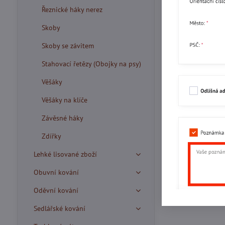
Řeznické háky nerez
Skoby
Skoby se závitem
Stahovací řetězy (Obojky na psy)
Věšáky
Věšáky na klíče
Závěsné háky
Zdířky
Lehké lisované zboží
Obuvní kování
Oděvní kování
Sedlářské kování