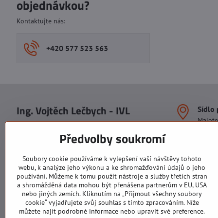
objednávkou?
Kontaktujte nás:
+420 577 523 563
Ing. Vojtěch Lečbych - IVL
Sídlo
Malot
IČO: 60560908
Areál S
Předvolby soukromí
113. b
DIČ: CZ5602130809
1. patr
ALRIVA s.r.o.
760 01
Soubory cookie používáme k vylepšení vaší návštěvy tohoto
IČO: 29007356
webu, k analýze jeho výkonu a ke shromažďování údajů o jeho
Sídlo 
DIČ: CZ29007356
používání. Můžeme k tomu použít nástroje a služby třetích stran
U Hřiš
a shromážděná data mohou být přenášena partnerům v EU, USA
760 01
nebo jiných zemích. Kliknutím na „Přijmout všechny soubory
cookie“ vyjadřujete svůj souhlas s tímto zpracováním. Níže
můžete najít podrobné informace nebo upravit své preference.