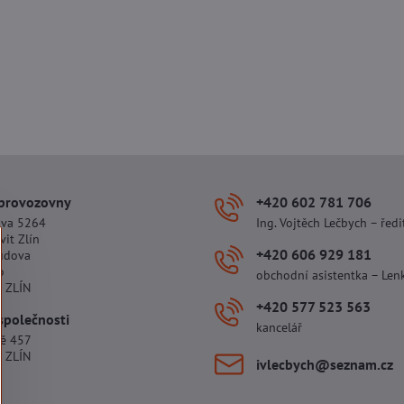
 provozovny
+420 602 781 706
ova 5264
Ing. Vojtěch Lečbych – ředi
vit Zlín
+420 606 929 181
udova
o
obchodní asistentka – Len
 ZLÍN
+420 577 523 563
společnosti
kancelář
tě 457
 ZLÍN
ivlecbych​@seznam​.cz