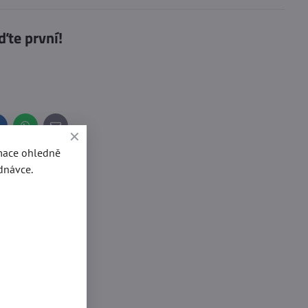
ďte první!
inkedIn
WhatsApp
E-
mail
rmace ohledně
dnávce.