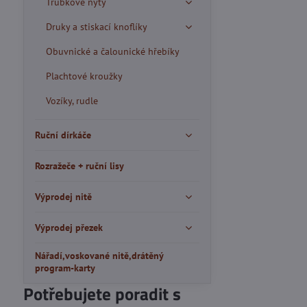
Trubkové nýty
Druky a stiskací knoflíky
Obuvnické a čalounické hřebíky
Plachtové kroužky
Vozíky, rudle
Ruční dírkáče
Rozražeče + ruční lisy
Výprodej nitě
Výprodej přezek
Nářadí,voskované nitě,drátěný
program-karty
Potřebujete poradit s