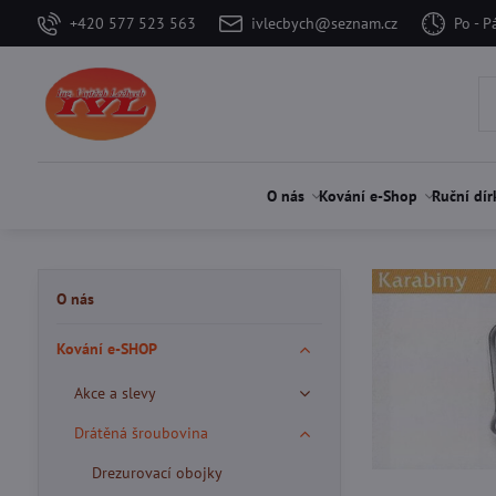
+420 577 523 563
ivlecbych@seznam.cz
Po - P
O nás
Kování e-Shop
Ruční dír
O nás
Kování e-SHOP
Akce a slevy
Drátěná šroubovina
Drezurovací obojky