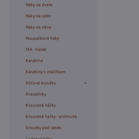
Háky na dveře
Háky na oděv
Háky na okna
Houpačkové háky
IXA - háček
Karabina
Karabiny s otáčítkem
Klíčové kroužky
Kravatníky
Kroucené háčky
Kroucené háčky - prohnuté
Kroužky pod závěs
Lustrové háky