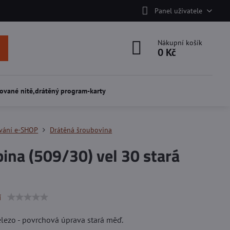
Panel uživatele
Nákupní košík
0 Kč
ované nitě,drátěný program-karty
vání e-SHOP
Drátěná šroubovina
ina (509/30) vel 30 stará
í
elezo - povrchová úprava stará měď.