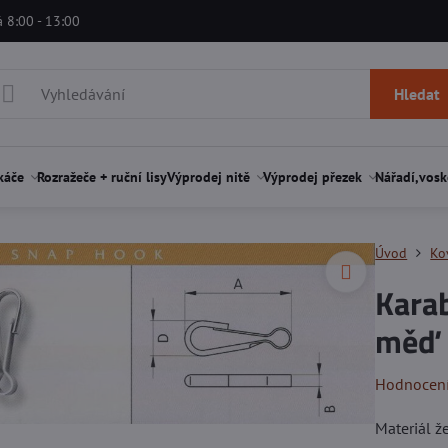
á 8:00 - 13:00
Hledat
káče
Rozražeče + ruční lisy
Výprodej nitě
Výprodej přezek
Nářadí,vosk
Úvod
Ko
Karab
měď
Hodnocen
Materiál ž