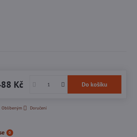
m
488 Kč
Do košíku
k Oblíbeným
Doručení
se
0