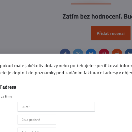
Zatím bez hodnocení. Bu
Přidat recenzi
Facebook
Twitter
Bluesky
Pinterest
Reddit
L
, pokud máte jakékoliv dotazy nebo potřebujete specifikovat info
ete je doplnit do poznámky pod zadáním fakturační adresy v obje