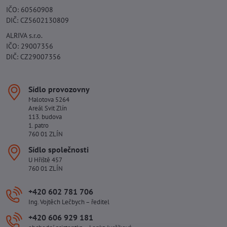
IČO: 60560908
DIČ: CZ5602130809
ALRIVA s.r.o.
IČO: 29007356
DIČ: CZ29007356
Sídlo provozovny
Malotova 5264
Areál Svit Zlín
113. budova
1. patro
760 01 ZLÍN
Sídlo společnosti
U Hřiště 457
760 01 ZLÍN
+420 602 781 706
Ing. Vojtěch Lečbych – ředitel
+420 606 929 181