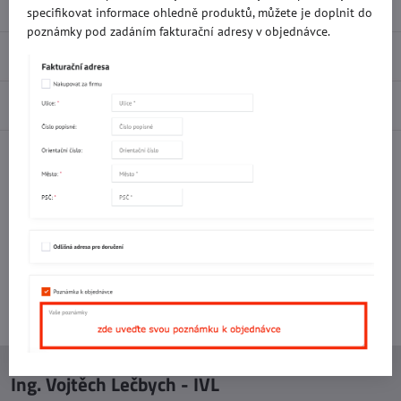
specifikovat informace ohledně produktů, můžete je doplnit do
poznámky pod zadáním fakturační adresy v objednávce.
Recenze
0
Diskuse
0
Facebook
Twitter
Bluesky
Pinterest
Reddit
LinkedIn
WhatsApp
E-
mail
Potřebujete poradit s objednávkou?
Kontaktujte nás:
+420 577 523 563
Ing. Vojtěch Lečbych - IVL