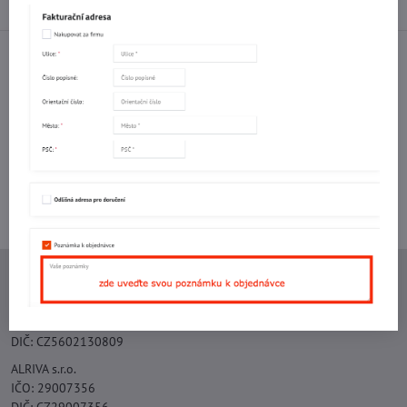
Diskuse
0
Facebook
Twitter
Bluesky
Pinterest
Reddit
LinkedIn
WhatsApp
E-
mail
Potřebujete poradit s objednávkou?
Kontaktujte nás:
+420 577 523 563
Ing. Vojtěch Lečbych - IVL
IČO: 60560908
DIČ: CZ5602130809
ALRIVA s.r.o.
IČO: 29007356
DIČ: CZ29007356