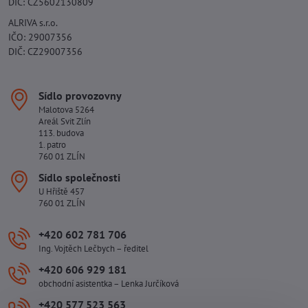
DIČ: CZ5602130809
ALRIVA s.r.o.
IČO: 29007356
DIČ: CZ29007356
Sídlo provozovny
Malotova 5264
Areál Svit Zlín
113. budova
1. patro
760 01 ZLÍN
Sídlo společnosti
U Hřiště 457
760 01 ZLÍN
+420 602 781 706
Ing. Vojtěch Lečbych – ředitel
+420 606 929 181
obchodní asistentka – Lenka Jurčíková
+420 577 523 563