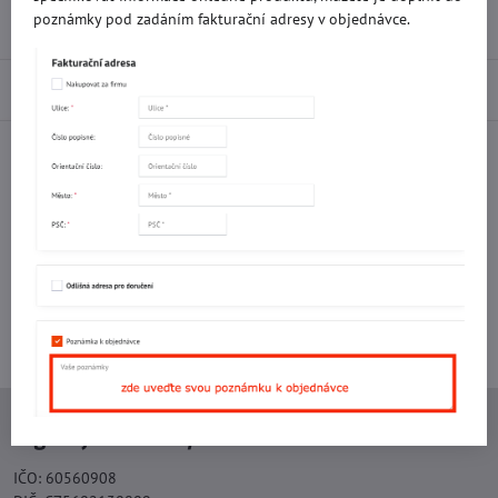
poznámky pod zadáním fakturační adresy v objednávce.
Recenze
0
Diskuse
0
Facebook
Twitter
Bluesky
Pinterest
Reddit
LinkedIn
WhatsApp
E-
mail
Potřebujete poradit s objednávkou?
Kontaktujte nás:
+420 577 523 563
Ing. Vojtěch Lečbych - IVL
IČO: 60560908