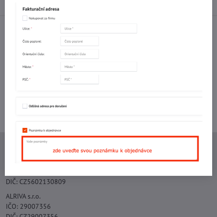
Diskuse
0
Facebook
Twitter
Bluesky
Pinterest
Reddit
LinkedIn
WhatsApp
E-
mail
Potřebujete poradit s objednávkou?
Kontaktujte nás:
+420 577 523 563
Ing. Vojtěch Lečbych - IVL
IČO: 60560908
DIČ: CZ5602130809
ALRIVA s.r.o.
IČO: 29007356
DIČ: CZ29007356