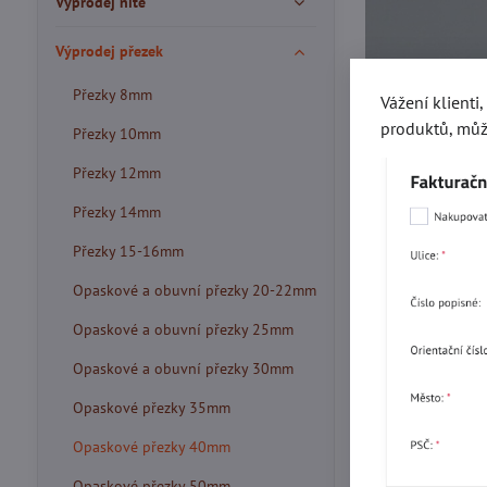
Výprodej nitě
Výprodej přezek
Přezky 8mm
Vážení klienti
produktů, můž
Přezky 10mm
Přezky 12mm
Přezky 14mm
Přezky 15-16mm
Opaskové a obuvní přezky 20-22mm
Opaskové a obuvní přezky 25mm
Opaskové a obuvní přezky 30mm
Opaskové přezky 35mm
Opaskové přezky 40mm
Opaskové přezky 50mm