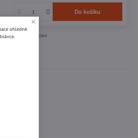
č
Do košíku
rmace ohledně
k Oblíbeným
Doručení
dnávce.
se
0
ďte první!
inkedIn
WhatsApp
E-
mail