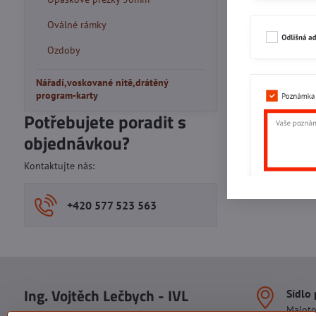
Oválné rámky
Ozdoby
Nářadí,voskované nitě,drátěný
program-karty
Potřebujete poradit s
objednávkou?
Kontaktujte nás:
+420 577 523 563
Ing. Vojtěch Lečbych - IVL
Sídlo
Malot