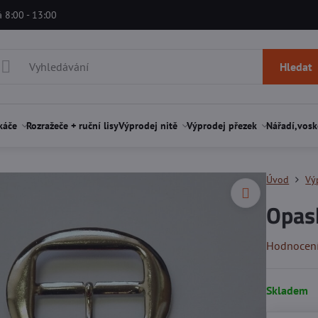
á 8:00 - 13:00
Hledat
káče
Rozražeče + ruční lisy
Výprodej nitě
Výprodej přezek
Nářadí,vosk
Úvod
Vý
Opas
Hodnocen
Skladem