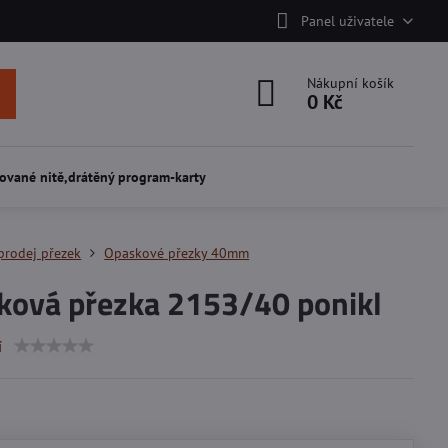
Panel uživatele
Nákupní košík
0 Kč
ované nitě,drátěný program-karty
prodej přezek
Opaskové přezky 40mm
ková přezka 2153/40 ponikl
í