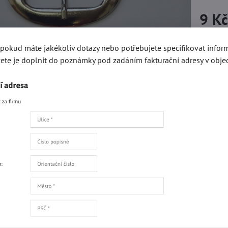
9 K
, pokud máte jakékoliv dotazy nebo potřebujete specifikovat info
Přidat 
ete je doplnit do poznámky pod zadáním fakturační adresy v obje
Recenze
Disku
0
Zatím bez hodnocení. Bu
Přidat recenzi
Facebook
Twitter
Bluesky
Pinterest
Reddit
L