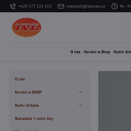
+420 577 523 563
ivlecbych@seznam.cz
Po - P
O nás
Kování e-Shop
Ruční dír
O nás
Kování e-SHOP
Ruční dírkáče
Rozražeče + ruční lisy