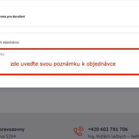
 provozovny
+420 602 781 706
ova 5264
Ing. Vojtěch Lečbych – ředi