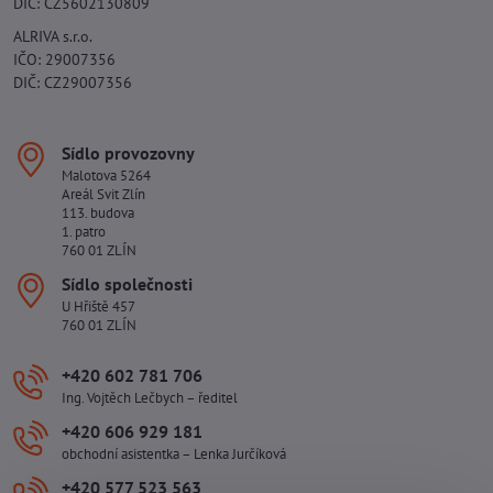
DIČ: CZ5602130809
ALRIVA s.r.o.
IČO: 29007356
DIČ: CZ29007356
Sídlo provozovny
Malotova 5264
Areál Svit Zlín
113. budova
1. patro
760 01 ZLÍN
Sídlo společnosti
U Hřiště 457
760 01 ZLÍN
+420 602 781 706
Ing. Vojtěch Lečbych – ředitel
+420 606 929 181
obchodní asistentka – Lenka Jurčíková
+420 577 523 563