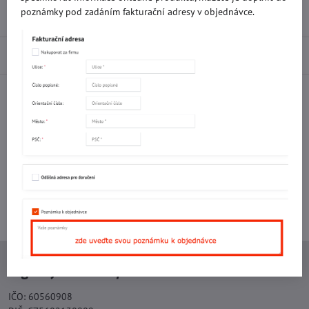
poznámky pod zadáním fakturační adresy v objednávce.
Recenze
0
Diskuse
0
Facebook
Twitter
Bluesky
Pinterest
Reddit
LinkedIn
WhatsApp
E-
mail
Potřebujete poradit s objednávkou?
Kontaktujte nás:
+420 577 523 563
Ing. Vojtěch Lečbych - IVL
IČO: 60560908