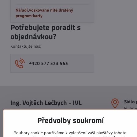
Nářadí,voskované nitě,drátěný
program-karty
Potřebujete poradit s
objednávkou?
Kontaktujte nás:
+420 577 523 563
Ing. Vojtěch Lečbych - IVL
Sídlo
Malot
IČO: 60560908
Areál S
Předvolby soukromí
113. b
DIČ: CZ5602130809
1. patr
ALRIVA s.r.o.
760 01
Soubory cookie používáme k vylepšení vaší návštěvy tohoto
IČO: 29007356