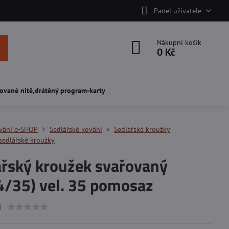
Panel uživatele
Nákupní košík
0 Kč
ované nitě,drátěný program-karty
vání e-SHOP
Sedlářské kování
Sedlářské kroužky
sedlářské kroužky
ářský kroužek svařovaný
4/35) vel. 35 pomosaz
í