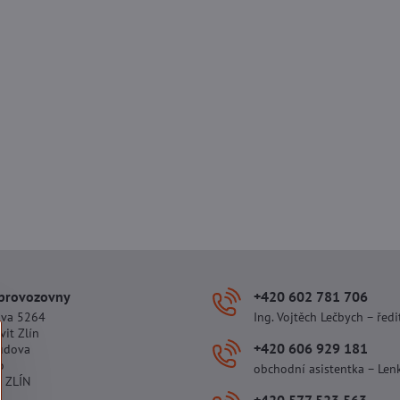
 provozovny
+420 602 781 706
ova 5264
Ing. Vojtěch Lečbych – ředi
vit Zlín
+420 606 929 181
udova
o
obchodní asistentka – Len
 ZLÍN