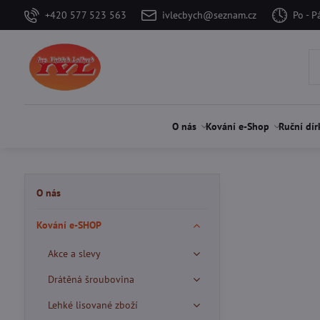
+420 577 523 563
ivlecbych@seznam.cz
Po - P
O nás
Kování e-Shop
Ruční dír
O nás
Kování e-SHOP
Akce a slevy
Drátěná šroubovina
Lehké lisované zboží