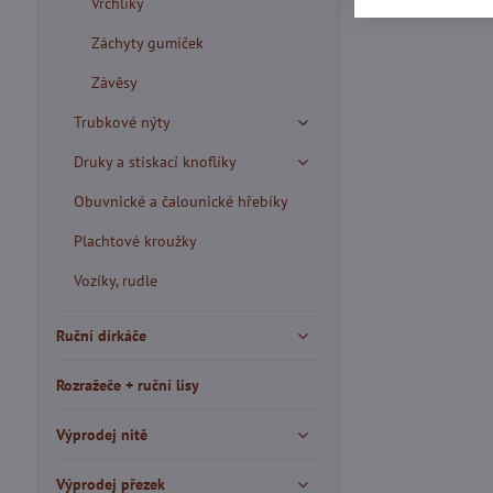
Vrchlíky
Záchyty gumiček
Závěsy
Trubkové nýty
Druky a stiskací knoflíky
Obuvnické a čalounické hřebíky
Plachtové kroužky
Vozíky, rudle
Ruční dírkáče
Rozražeče + ruční lisy
Výprodej nitě
Výprodej přezek