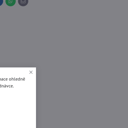
inkedIn
WhatsApp
E-
mail
rmace ohledně
dnávce.