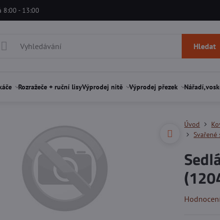
á 8:00 - 13:00
Hledat
káče
Rozražeče + ruční lisy
Výprodej nitě
Výprodej přezek
Nářadí,vosk
Úvod
Ko
Svařené 
Sedl
(120
Hodnocen