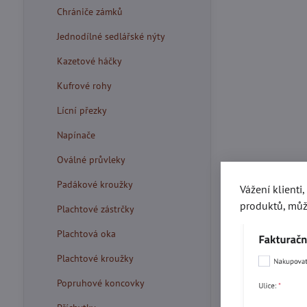
Chrániče zámků
Jednodílné sedlářské nýty
Kazetové háčky
Kufrové rohy
Lícní přezky
Napínače
Oválné průvleky
Padákové kroužky
Vážení klienti
produktů, můž
Plachtové zástrčky
Plachtová oka
Plachtové kroužky
Popruhové koncovky