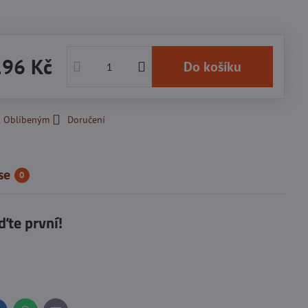
196 Kč
Do košíku
k Oblíbeným
Doručení
se
0
ďte první!