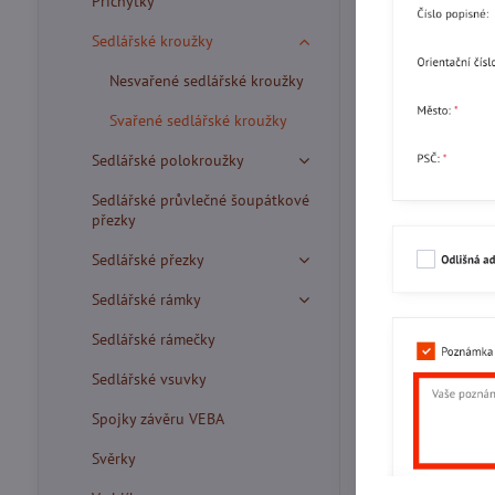
Příchytky
Sedlářské kroužky
Nesvařené sedlářské kroužky
Svařené sedlářské kroužky
Sedlářské polokroužky
Sedlářské průvlečné šoupátkové
přezky
Sedlářské přezky
Sedlářské rámky
Sedlářské rámečky
Sedlářské vsuvky
Spojky závěru VEBA
Svěrky