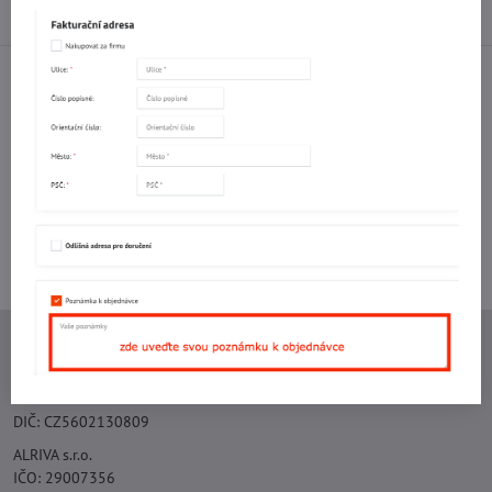
Diskuse
0
Facebook
Twitter
Bluesky
Pinterest
Reddit
LinkedIn
WhatsApp
E-
mail
Potřebujete poradit s objednávkou?
Kontaktujte nás:
+420 577 523 563
Ing. Vojtěch Lečbych - IVL
IČO: 60560908
DIČ: CZ5602130809
ALRIVA s.r.o.
IČO: 29007356