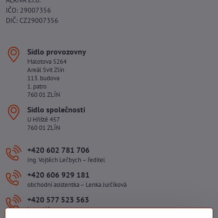
IČO: 29007356
DIČ: CZ29007356
Sídlo provozovny
Malotova 5264
Areál Svit Zlín
113. budova
1. patro
760 01 ZLÍN
Sídlo společnosti
U Hřiště 457
760 01 ZLÍN
+420 602 781 706
Ing. Vojtěch Lečbych – ředitel
+420 606 929 181
obchodní asistentka – Lenka Jurčíková
+420 577 523 563
kancelář