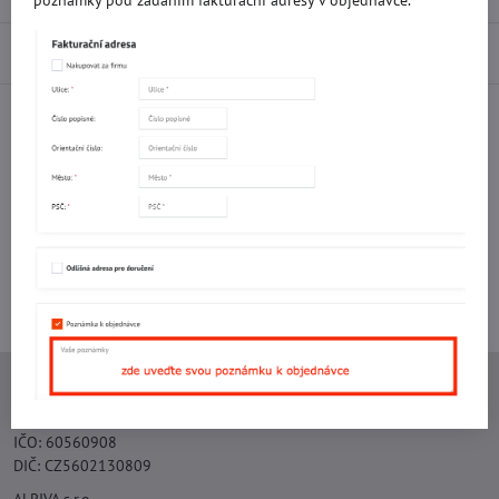
poznámky pod zadáním fakturační adresy v objednávce.
Diskuse
0
Facebook
Twitter
Bluesky
Pinterest
Reddit
LinkedIn
WhatsApp
E-
mail
Potřebujete poradit s objednávkou?
Kontaktujte nás:
+420 577 523 563
Ing. Vojtěch Lečbych - IVL
IČO: 60560908
DIČ: CZ5602130809
ALRIVA s.r.o.