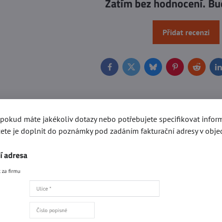
Zatím bez hodnocení. Bu
Přidat recenzi
Facebook
Twitter
Bluesky
Pinterest
Reddit
L
, pokud máte jakékoliv dotazy nebo potřebujete specifikovat info
ete je doplnit do poznámky pod zadáním fakturační adresy v obje