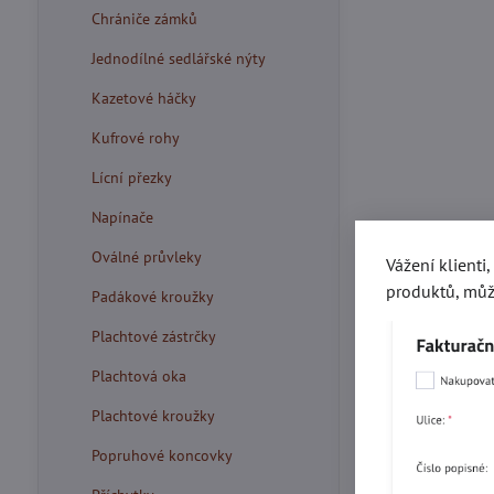
Chrániče zámků
Jednodílné sedlářské nýty
Kazetové háčky
Kufrové rohy
Lícní přezky
Napínače
Oválné průvleky
Vážení klienti
produktů, můž
Padákové kroužky
Plachtové zástrčky
Plachtová oka
Plachtové kroužky
Popruhové koncovky