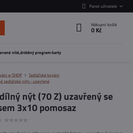
Panel uživatele
Nákupní košík
0 Kč
ované nitě,drátěný program-karty
vání e-SHOP
Sedlářské kování
é sedlářské nýty - uzavřené
ílný nýt (70 Z) uzavřený se
sem 3x10 pomosaz
í