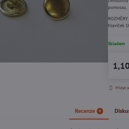
Dvoudílný 
pomosaz.
ROZMĚRY :
hlaviček 
Skladem
1,1
Přidat 
Recenze
Disku
0