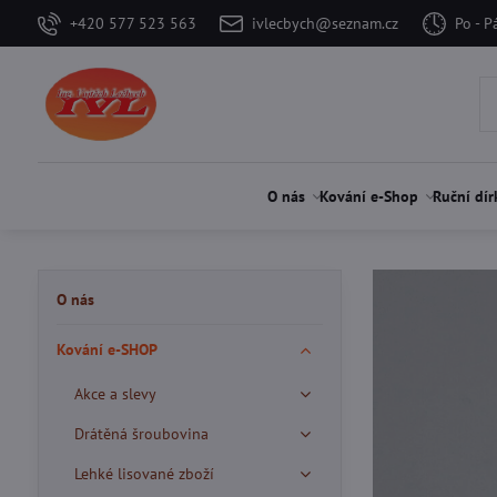
+420 577 523 563
ivlecbych@seznam.cz
Po - P
O nás
Kování e-Shop
Ruční dír
O nás
Kování e-SHOP
Akce a slevy
Drátěná šroubovina
Lehké lisované zboží