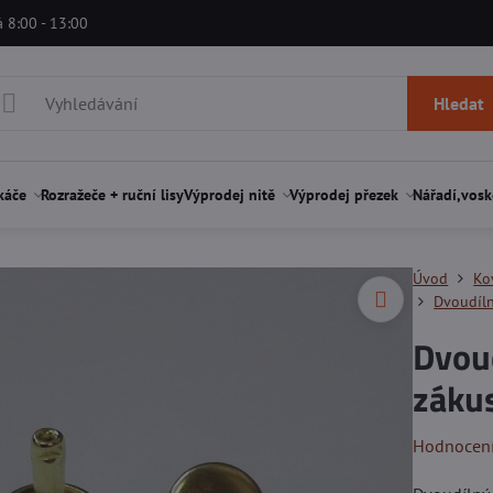
á 8:00 - 13:00
Hledat
káče
Rozražeče + ruční lisy
Výprodej nitě
Výprodej přezek
Nářadí,vosk
Úvod
Ko
Dvoudíln
Dvoud
záku
Hodnocen