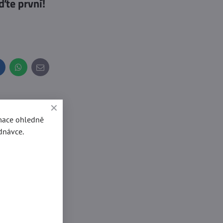
ďte první!
inkedIn
WhatsApp
E-
mail
rmace ohledně
dnávce.