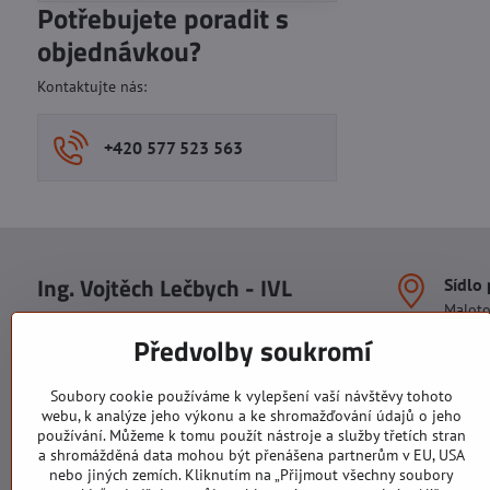
Potřebujete poradit s
objednávkou?
Kontaktujte nás:
+420 577 523 563
Ing. Vojtěch Lečbych - IVL
Sídlo
Malot
IČO: 60560908
Areál S
Předvolby soukromí
113. b
DIČ: CZ5602130809
1. patr
ALRIVA s.r.o.
760 01
Soubory cookie používáme k vylepšení vaší návštěvy tohoto
IČO: 29007356
webu, k analýze jeho výkonu a ke shromažďování údajů o jeho
Sídlo 
DIČ: CZ29007356
používání. Můžeme k tomu použít nástroje a služby třetích stran
U Hřiš
a shromážděná data mohou být přenášena partnerům v EU, USA
760 01
nebo jiných zemích. Kliknutím na „Přijmout všechny soubory