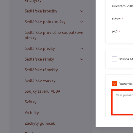
Příchytky
Sedlářské kroužky
Sedlářské polokroužky
Sedlářské průvlečné šoupátkové
přezky
Sedlářské přezky
Sedlářské rámky
Sedlářské rámečky
Sedlářské vsuvky
Spojky závěru VEBA
Svěrky
Vrchlíky
Záchyty gumiček