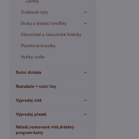
Závěsy
Trubkové nýty
Druky a stiskací knoflíky
Obuvnické a čalounické hřebíky
Plachtové kroužky
Vozíky, rudle
Ruční dírkáče
Rozražeče + ruční lisy
Výprodej nitě
Výprodej přezek
Nářadí,voskované nitě,drátěný
program-karty