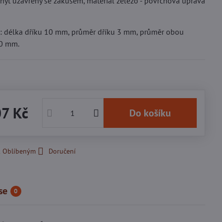
nýt uzavřený se zákusem, materiál železo - povrchová úprava
 délka dříku 10 mm, průměr dříku 3 mm, průměr obou
10 mm.
07 Kč
Do košíku
k Oblíbeným
Doručení
se
0