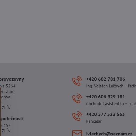
 provozovny
+420 602 781 706
ova 5264
Ing. Vojtěch Lečbych – ředi
vit Zlín
+420 606 929 181
udova
o
obchodní asistentka – Len
 ZLÍN
+420 577 523 563
společnosti
kancelář
tě 457
 ZLÍN
ivlecbych​@seznam​.cz