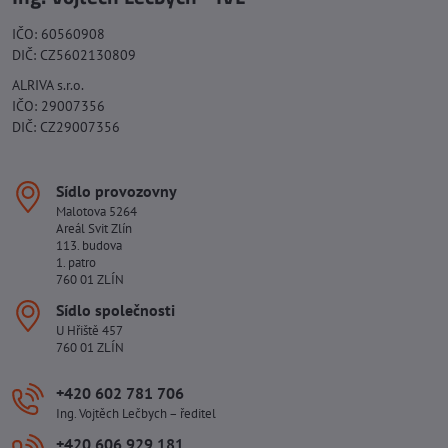
IČO: 60560908
DIČ: CZ5602130809
ALRIVA s.r.o.
IČO: 29007356
DIČ: CZ29007356
Sídlo provozovny
Malotova 5264
Areál Svit Zlín
113. budova
1. patro
760 01 ZLÍN
Sídlo společnosti
U Hřiště 457
760 01 ZLÍN
+420 602 781 706
Ing. Vojtěch Lečbych – ředitel
+420 606 929 181