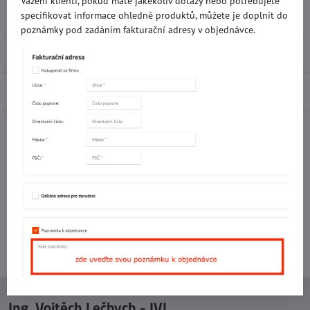
Vážení klienti, pokud máte jakékoliv dotazy nebo potřebujete
Přidat k Oblíbeným
Doručení
specifikovat informace ohledně produktů, můžete je doplnit do
poznámky pod zadáním fakturační adresy v objednávce.
Recenze
0
Diskuse
0
Facebook
Twitter
Bluesky
Pinterest
Reddit
LinkedIn
WhatsApp
E-
mail
Potřebujete poradit s objednávkou?
Kontaktujte nás:
+420 577 523 563
Ing. Vojtěch Lečbych - IVL