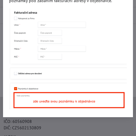
poznámky pod zadáním fakturační adresy v objednávce.
Diskuse
0
Facebook
Twitter
Bluesky
Pinterest
Reddit
LinkedIn
WhatsApp
E-
mail
Potřebujete poradit s objednávkou?
Kontaktujte nás:
+420 577 523 563
Ing. Vojtěch Lečbych - IVL
IČO: 60560908
DIČ: CZ5602130809