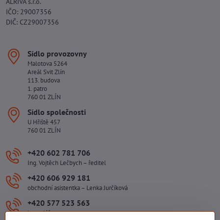
ALRIVA s.r.o.
IČO: 29007356
DIČ: CZ29007356
Sídlo provozovny
Malotova 5264
Areál Svit Zlín
113. budova
1. patro
760 01 ZLÍN
Sídlo společnosti
U Hřiště 457
760 01 ZLÍN
+420 602 781 706
Ing. Vojtěch Lečbych – ředitel
+420 606 929 181
obchodní asistentka – Lenka Jurčíková
+420 577 523 563
kancelář