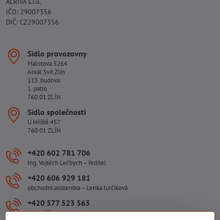
ALRIVA s.r.o.
IČO: 29007356
DIČ: CZ29007356
Sídlo provozovny
Malotova 5264
Areál Svit Zlín
113. budova
1. patro
760 01 ZLÍN
Sídlo společnosti
U Hřiště 457
760 01 ZLÍN
+420 602 781 706
Ing. Vojtěch Lečbych – ředitel
+420 606 929 181
obchodní asistentka – Lenka Jurčíková
+420 577 523 563
kancelář