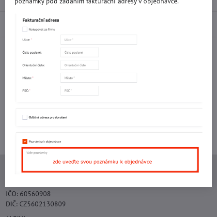
poznámky pod zadáním fakturační adresy v objednávce.
Diskuse
0
Facebook
Twitter
Bluesky
Pinterest
Reddit
LinkedIn
WhatsApp
E-
mail
Potřebujete poradit s objednávkou?
Kontaktujte nás:
+420 577 523 563
Ing. Vojtěch Lečbych - IVL
IČO: 60560908
DIČ: CZ5602130809