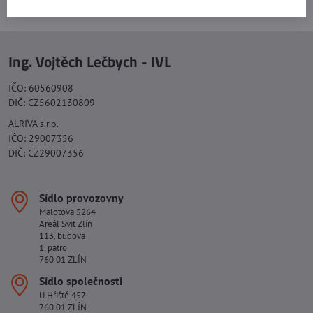
Ing. Vojtěch Lečbych - IVL
IČO: 60560908
DIČ: CZ5602130809
ALRIVA s.r.o.
IČO: 29007356
DIČ: CZ29007356
Sídlo provozovny
Malotova 5264
Areál Svit Zlín
113. budova
1. patro
760 01 ZLÍN
Sídlo společnosti
U Hřiště 457
760 01 ZLÍN