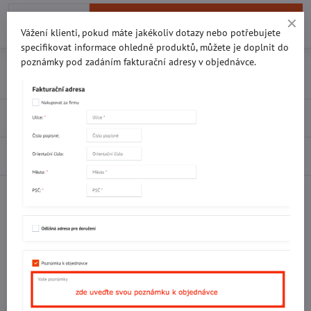
Do košíku
Vážení klienti, pokud máte jakékoliv dotazy nebo potřebujete
specifikovat informace ohledně produktů, můžete je doplnit do
poznámky pod zadáním fakturační adresy v objednávce.
Přidat k Oblíbeným
Doručení
Recenze
0
Diskuse
0
Facebook
Twitter
Bluesky
Pinterest
Reddit
LinkedIn
WhatsApp
E-
mail
Potřebujete poradit s objednávkou?
Kontaktujte nás:
+420 577 523 563