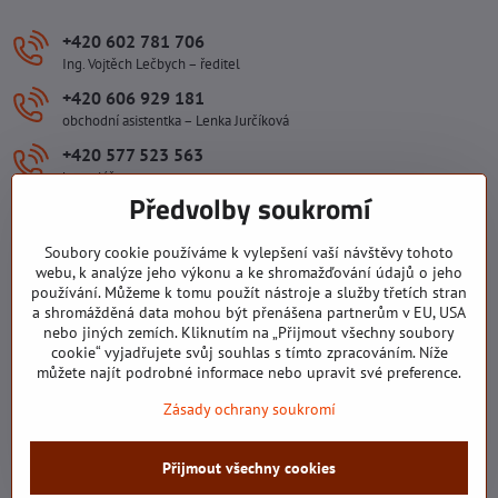
+420 602 781 706
Ing. Vojtěch Lečbych – ředitel
+420 606 929 181
obchodní asistentka – Lenka Jurčíková
+420 577 523 563
kancelář
Předvolby soukromí
ivlecbych​@seznam​.cz
Soubory cookie používáme k vylepšení vaší návštěvy tohoto
Důležité odkazy
webu, k analýze jeho výkonu a ke shromažďování údajů o jeho
používání. Můžeme k tomu použít nástroje a služby třetích stran
a shromážděná data mohou být přenášena partnerům v EU, USA
nebo jiných zemích. Kliknutím na „Přijmout všechny soubory
Všechny texty, obrázky a fotografie jsou majetkem společnosti Ing.
cookie“ vyjadřujete svůj souhlas s tímto zpracováním. Níže
Vojtěch Lečbych - IVL. Kopírovat obsah těchto stránek můžete jen se
můžete najít podrobné informace nebo upravit své preference.
souhlasem majitele společnosti Ing. Vojtěch Lečbych - IVL ©2008-
Zásady ochrany soukromí
2026
©
2026
Copyright
Přijmout všechny cookies
Předvolby soukromí
Zásady ochrany soukromí
Stav objednávky