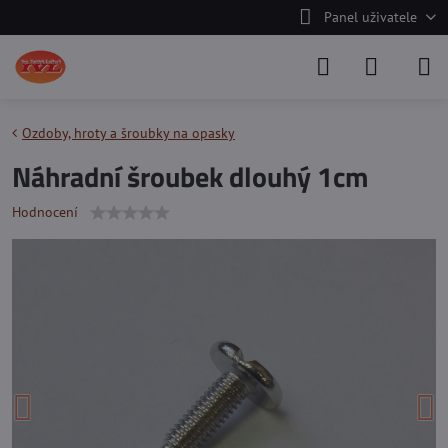
Panel uživatele
Ozdoby, hroty a šroubky na opasky
Náhradní šroubek dlouhý 1cm
Hodnocení