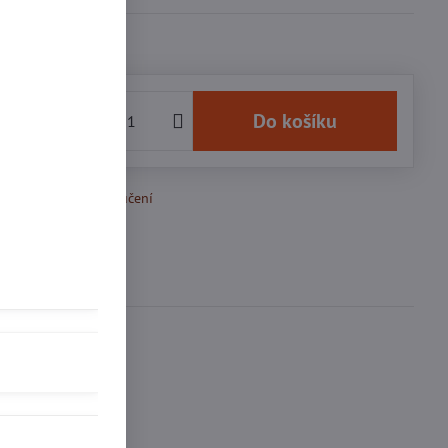
 Kč
Do košíku
k Oblíbeným
Doručení
se
0
ďte první!