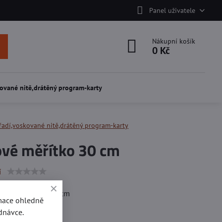
Panel uživatele
Nákupní košík
0 Kč
ované nitě,drátěný program-karty
řadí,voskované nitě,drátěný program-karty
ové měřítko 30 cm
í
lka pravítka: 33,5cm
rmace ohledně
dnávce.
ítka: 3cm