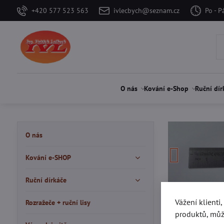
+420 577 523 563
ivlecbych@seznam.cz
Po - P
O nás
Kování e-Shop
Ruční dír
O nás
Kování e-SHOP
Ruční dírkáče
Vážení klienti
Rozražeče + ruční lisy
produktů, můž