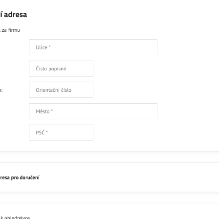
Skladem
232
Přidat 
Recenze
Disku
0
Zatím bez hodnocení. Bu
Přidat recenzi