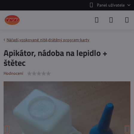
Panel uživatele
Nářadí,voskované nitě,drátěný program-karty
Apikátor, nádoba na lepidlo +
štětec
Hodnocení