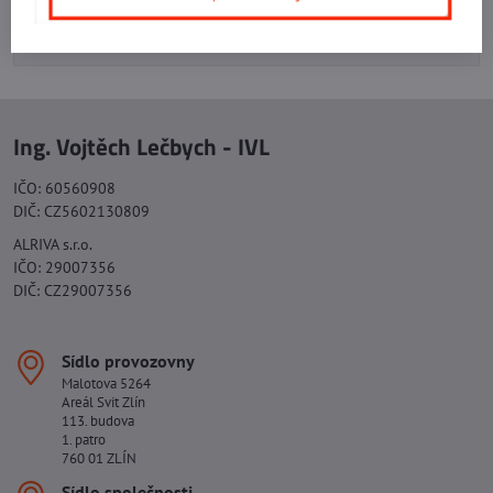
+420 577 523 563
Ing. Vojtěch Lečbych - IVL
IČO: 60560908
DIČ: CZ5602130809
ALRIVA s.r.o.
IČO: 29007356
DIČ: CZ29007356
Sídlo provozovny
Malotova 5264
Areál Svit Zlín
113. budova
1. patro
760 01 ZLÍN
Sídlo společnosti