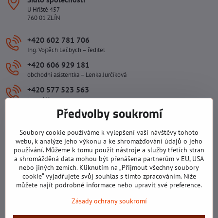
U Hřiště 457
760 01 ZLÍN
+420 602 781 706
Ing. Vojtěch Lečbych – ředitel
+420 606 929 181
obchodní asistentka – Lenka Jurčíková
+420 577 523 563
kancelář
Předvolby soukromí
ivlecbych​@seznam​.cz
Soubory cookie používáme k vylepšení vaší návštěvy tohoto
Důležité odkazy
webu, k analýze jeho výkonu a ke shromažďování údajů o jeho
používání. Můžeme k tomu použít nástroje a služby třetích stran
a shromážděná data mohou být přenášena partnerům v EU, USA
nebo jiných zemích. Kliknutím na „Přijmout všechny soubory
Všechny texty, obrázky a fotografie jsou majetkem společnosti Ing.
cookie“ vyjadřujete svůj souhlas s tímto zpracováním. Níže
Vojtěch Lečbych - IVL. Kopírovat obsah těchto stránek můžete jen se
můžete najít podrobné informace nebo upravit své preference.
souhlasem majitele společnosti Ing. Vojtěch Lečbych - IVL ©2008-
Zásady ochrany soukromí
2026