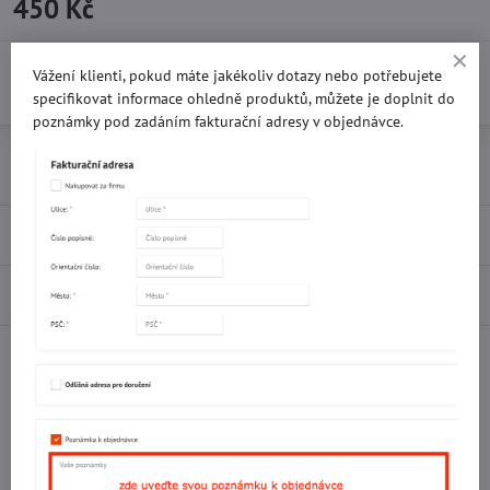
450 Kč
Vážení klienti, pokud máte jakékoliv dotazy nebo potřebujete
Do košíku
specifikovat informace ohledně produktů, můžete je doplnit do
poznámky pod zadáním fakturační adresy v objednávce.
Přidat k Oblíbeným
Doručení
Recenze
0
Diskuse
0
Facebook
Twitter
Bluesky
Pinterest
Reddit
LinkedIn
WhatsApp
E-
mail
Potřebujete poradit s objednávkou?
Kontaktujte nás: