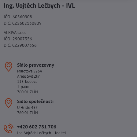
Ing. Vojtěch Lečbych - IVL
IČO: 60560908
DIČ: CZ5602130809
ALRIVA s.r.o.
IČO: 29007356
DIČ: CZ29007356
Sídlo provozovny
Malotova 5264
Areál Svit Zlín
113. budova
1. patro
760 01 ZLÍN
Sídlo společnosti
U Hřiště 457
760 01 ZLÍN
+420 602 781 706
Ing. Vojtěch Lečbych – ředitel