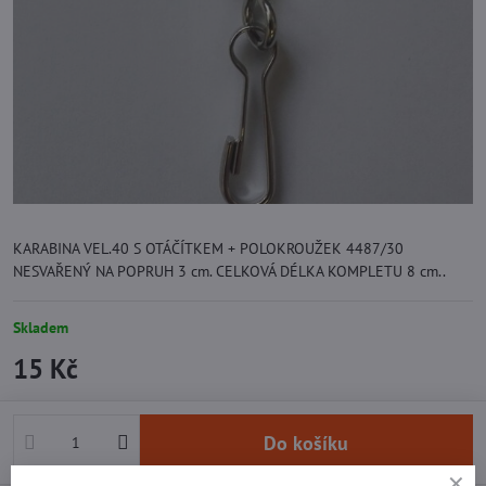
KARABINA VEL.40 S OTÁČÍTKEM + POLOKROUŽEK 4487/30
NESVAŘENÝ NA POPRUH 3 cm. CELKOVÁ DÉLKA KOMPLETU 8 cm..
Skladem
15 Kč
Do košíku