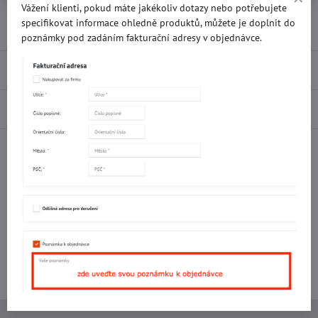
Vážení klienti, pokud máte jakékoliv dotazy nebo potřebujete
Přidat k Oblíbeným
Doručení
specifikovat informace ohledně produktů, můžete je doplnit do
poznámky pod zadáním fakturační adresy v objednávce.
Recenze
0
Diskuse
0
Facebook
Twitter
Bluesky
Pinterest
Reddit
LinkedIn
WhatsApp
E-
mail
Potřebujete poradit s objednávkou?
Kontaktujte nás:
+420 577 523 563