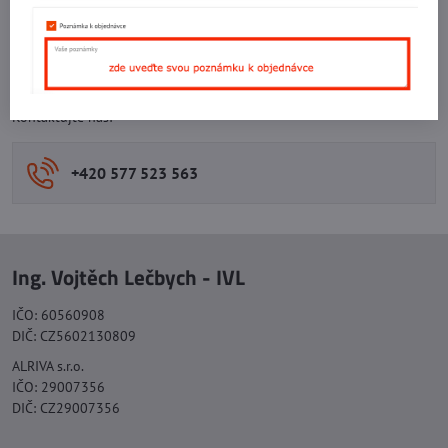
Facebook
Twitter
Bluesky
Pinterest
Reddit
LinkedIn
WhatsApp
E-
mail
Potřebujete poradit s objednávkou?
Kontaktujte nás:
+420 577 523 563
Ing. Vojtěch Lečbych - IVL
IČO: 60560908
DIČ: CZ5602130809
ALRIVA s.r.o.
IČO: 29007356
DIČ: CZ29007356