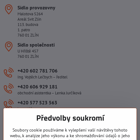
Sídlo provozovny
Malotova 5264
Areál Svit Zlín
113. budova
1. patro
760 01 ZLÍN
Sídlo společnosti
U Hřiště 457
760 01 ZLÍN
+420 602 781 706
Ing. Vojtěch Lečbych – ředitel
+420 606 929 181
obchodní asistentka – Lenka Jurčíková
+420 577 523 563
kancelář
Předvolby soukromí
ivlecbych​@seznam​.cz
Soubory cookie používáme k vylepšení vaší návštěvy tohoto
Důležité odkazy
webu, k analýze jeho výkonu a ke shromažďování údajů o jeho