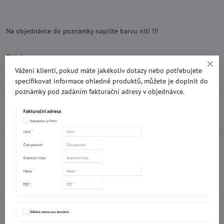
Na objednávce do poznámky napište barvu nití !!!
Skladem
Vážení klienti, pokud máte jakékoliv dotazy nebo potřebujete
10 Kč
specifikovat informace ohledně produktů, můžete je doplnit do
poznámky pod zadáním fakturační adresy v objednávce.
Do košíku
Přidat k Oblíbeným
Doručení
Recenze
0
Diskuse
0