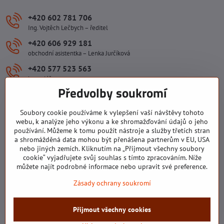
+420 602 781 706
Ing. Vojtěch Lečbych – ředitel
+420 606 929 181
obchodní asistentka – Lenka Jurčíková
+420 577 523 563
kancelář
Předvolby soukromí
ivlecbych​@seznam​.cz
Soubory cookie používáme k vylepšení vaší návštěvy tohoto
Důležité odkazy
webu, k analýze jeho výkonu a ke shromažďování údajů o jeho
používání. Můžeme k tomu použít nástroje a služby třetích stran
a shromážděná data mohou být přenášena partnerům v EU, USA
nebo jiných zemích. Kliknutím na „Přijmout všechny soubory
Všechny texty, obrázky a fotografie jsou majetkem společnosti Ing.
cookie“ vyjadřujete svůj souhlas s tímto zpracováním. Níže
Vojtěch Lečbych - IVL. Kopírovat obsah těchto stránek můžete jen se
můžete najít podrobné informace nebo upravit své preference.
souhlasem majitele společnosti Ing. Vojtěch Lečbych - IVL ©2008-
Zásady ochrany soukromí
2026
©
2026
Copyright
Přijmout všechny cookies
Předvolby soukromí
Zásady ochrany soukromí
Stav objednávky