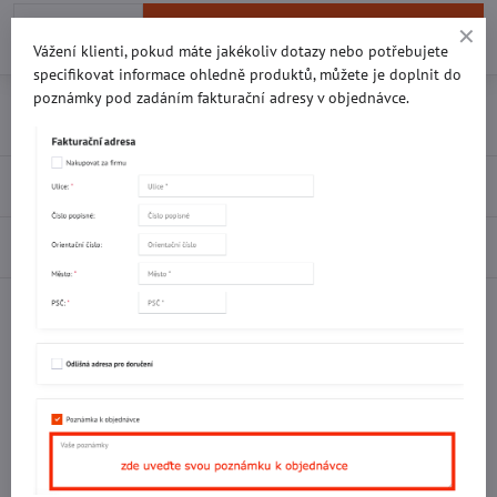
Do košíku
Vážení klienti, pokud máte jakékoliv dotazy nebo potřebujete
specifikovat informace ohledně produktů, můžete je doplnit do
poznámky pod zadáním fakturační adresy v objednávce.
Přidat k Oblíbeným
Doručení
Recenze
0
Diskuse
0
Facebook
Twitter
Bluesky
Pinterest
Reddit
LinkedIn
WhatsApp
E-
mail
Potřebujete poradit s objednávkou?
Kontaktujte nás:
+420 577 523 563