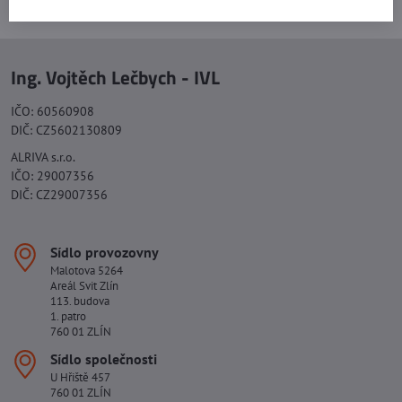
Ing. Vojtěch Lečbych - IVL
IČO: 60560908
DIČ: CZ5602130809
ALRIVA s.r.o.
IČO: 29007356
DIČ: CZ29007356
Sídlo provozovny
Malotova 5264
Areál Svit Zlín
113. budova
1. patro
760 01 ZLÍN
Sídlo společnosti
U Hřiště 457
760 01 ZLÍN