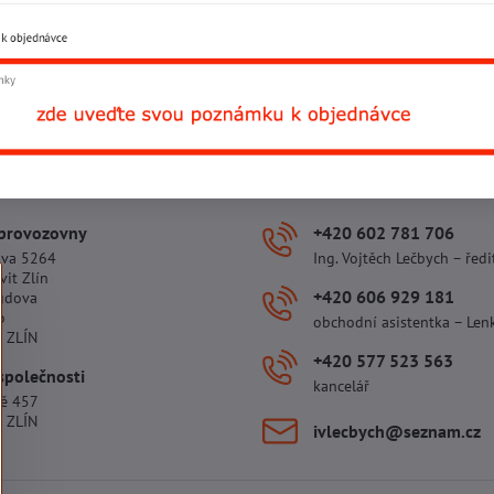
Přidat recenzi
Facebook
Twitter
Bluesky
Pinterest
Reddit
L
 provozovny
+420 602 781 706
ova 5264
Ing. Vojtěch Lečbych – ředi
vit Zlín
+420 606 929 181
udova
o
obchodní asistentka – Len
 ZLÍN
+420 577 523 563
společnosti
kancelář
tě 457
 ZLÍN
ivlecbych​@seznam​.cz