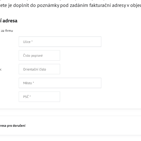
zásob, cen
ete je doplnit do poznámky pod zadáním fakturační adresy v obje
Serafil, a
napište bar
Skladem
20 
Přidat 
Recenze
Disku
0
Zatím bez hodnocení. Bu