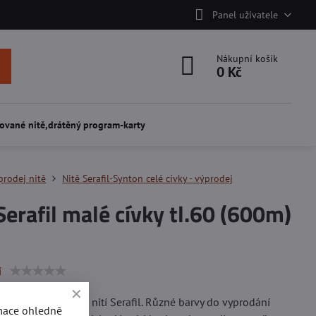
Panel uživatele
Nákupní košík
0 Kč
ované nitě,drátěný program-karty
prodej nitě
Nitě Serafil-Synton celé cívky - výprodej
Serafil malé cívky tl.60 (600m)
í
elých malých cívek nití Serafil. Různé barvy do vyprodání
rmace ohledně