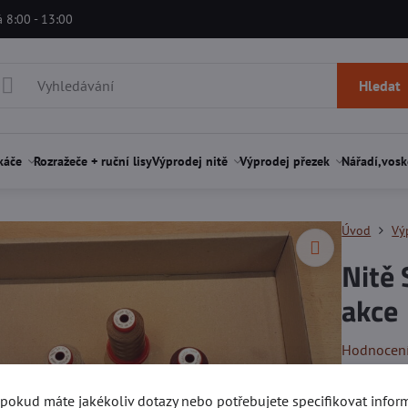
á 8:00 - 13:00
Hledat
káče
Rozražeče + ruční lisy
Výprodej nitě
Výprodej přezek
Nářadí,vosk
Úvod
Vý
Nitě 
akce
Hodnocen
Výprodej c
, pokud máte jakékoliv dotazy nebo potřebujete specifikovat info