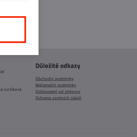
inkedIn
WhatsApp
E-
mail
Důležité odkazy
tel
Obchodní podmínky
Reklamační podmínky
ka Jurčíková
Odstoupení od smlouvy
Ochrana osobních údajů