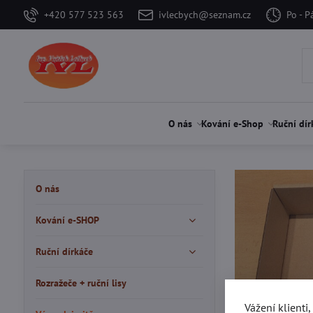
+420 577 523 563
ivlecbych@seznam.cz
Po - P
O nás
Kování e-Shop
Ruční dír
O nás
Kování e-SHOP
Ruční dírkáče
Rozražeče + ruční lisy
Vážení klienti