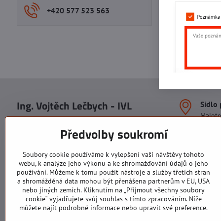
+420 577 523 563
Ing. Vojtěch Lečbych - IVL
Sídlo
Malot
IČO: 60560908
Areál S
Předvolby soukromí
113. b
DIČ: CZ5602130809
1. patr
ALRIVA s.r.o.
760 01
Soubory cookie používáme k vylepšení vaší návštěvy tohoto
IČO: 29007356
webu, k analýze jeho výkonu a ke shromažďování údajů o jeho
Sídlo 
DIČ: CZ29007356
používání. Můžeme k tomu použít nástroje a služby třetích stran
U Hřiš
a shromážděná data mohou být přenášena partnerům v EU, USA
760 01
nebo jiných zemích. Kliknutím na „Přijmout všechny soubory
cookie“ vyjadřujete svůj souhlas s tímto zpracováním. Níže
můžete najít podrobné informace nebo upravit své preference.