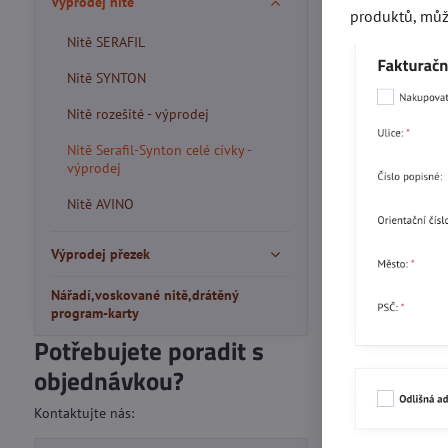
Výprodej nitě
produktů, můž
Nitě SERAFIL
Nitě SYNTON
Nitě rozešité - výprodej
Nitě Serafil-Synton celé cívky -
výprodej
Nitě AVINO
Výprodej přezek
Nářadí,voskované nitě,drátěný
program-karty
Potřebujete poradit s
objednávkou?
Kontaktujte nás: