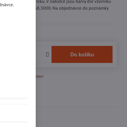
a je uvedena za 1 cívku. V nabídce jsou barvy dle vzorníku
dnávce.
 to: 380,1223,827,168,3000. Na objednávce do poznámky
vu nití !!!
Kč
Do košíku
k Oblíbeným
Doručení
se
0
ďte první!