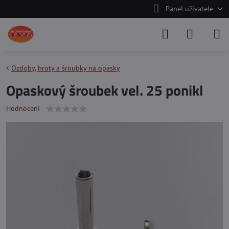
Panel uživatele
Ozdoby, hroty a šroubky na opasky
Opaskový šroubek vel. 25 ponikl
Hodnocení