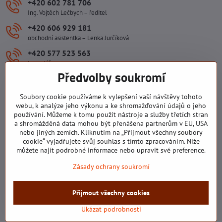
+420 602 781 706
Ing. Vojtěch Lečbych – ředitel
+420 606 929 181
obchodní asistentka – Lenka Jurčíková
+420 577 523 563
kancelář
Předvolby soukromí
ivlecbych​@seznam​.cz
Soubory cookie používáme k vylepšení vaší návštěvy tohoto
Důležité odkazy
webu, k analýze jeho výkonu a ke shromažďování údajů o jeho
používání. Můžeme k tomu použít nástroje a služby třetích stran
a shromážděná data mohou být přenášena partnerům v EU, USA
nebo jiných zemích. Kliknutím na „Přijmout všechny soubory
Všechny texty, obrázky a fotografie jsou majetkem společnosti Ing.
cookie“ vyjadřujete svůj souhlas s tímto zpracováním. Níže
Vojtěch Lečbych - IVL. Kopírovat obsah těchto stránek můžete jen se
můžete najít podrobné informace nebo upravit své preference.
souhlasem majitele společnosti Ing. Vojtěch Lečbych - IVL ©2008-
Zásady ochrany soukromí
2026
©
2026
Copyright
Přijmout všechny cookies
Předvolby soukromí
Zásady ochrany soukromí
Stav objednávky
Ukázat podrobnosti
Vytvořeno systémem:
ByznysWeb.cz