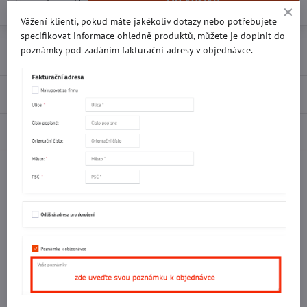
Vážení klienti, pokud máte jakékoliv dotazy nebo potřebujete
specifikovat informace ohledně produktů, můžete je doplnit do
Přidat k Oblíbeným
Doručení
poznámky pod zadáním fakturační adresy v objednávce.
Recenze
0
Diskuse
0
Facebook
Twitter
Bluesky
Pinterest
Reddit
LinkedIn
WhatsApp
E-
mail
Potřebujete poradit s objednávkou?
Kontaktujte nás:
+420 577 523 563