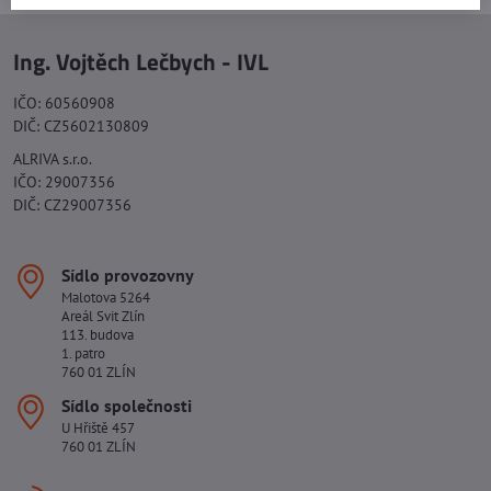
Ing. Vojtěch Lečbych - IVL
IČO: 60560908
DIČ: CZ5602130809
ALRIVA s.r.o.
IČO: 29007356
DIČ: CZ29007356
Sídlo provozovny
Malotova 5264
Areál Svit Zlín
113. budova
1. patro
760 01 ZLÍN
Sídlo společnosti
U Hřiště 457
760 01 ZLÍN