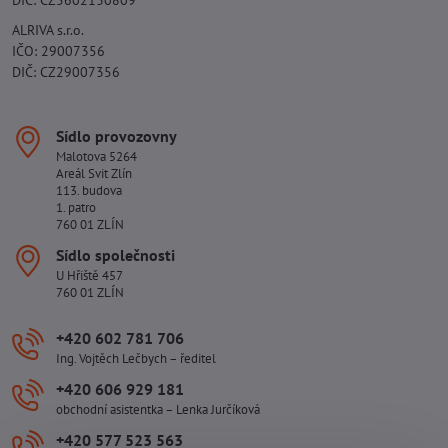
ALRIVA s.r.o.
IČO: 29007356
DIČ: CZ29007356
Sídlo provozovny
Malotova 5264
Areál Svit Zlín
113. budova
1. patro
760 01 ZLÍN
Sídlo společnosti
U Hřiště 457
760 01 ZLÍN
+420 602 781 706
Ing. Vojtěch Lečbych – ředitel
+420 606 929 181
obchodní asistentka – Lenka Jurčíková
+420 577 523 563