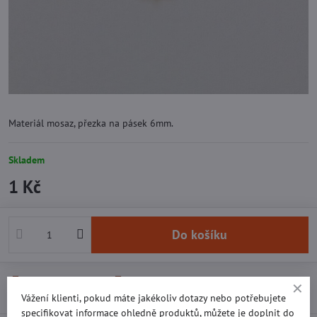
Materiál mosaz, přezka na pásek 6mm.
Skladem
1 Kč
Do košíku
Přidat k Oblíbeným
Doručení
Vážení klienti, pokud máte jakékoliv dotazy nebo potřebujete
specifikovat informace ohledně produktů, můžete je doplnit do