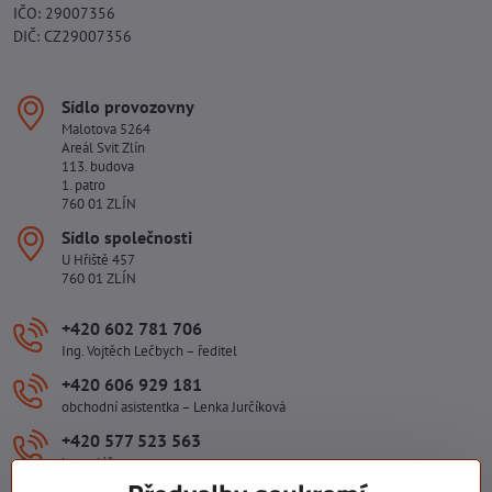
IČO: 29007356
DIČ: CZ29007356
Sídlo provozovny
Malotova 5264
Areál Svit Zlín
113. budova
1. patro
760 01 ZLÍN
Sídlo společnosti
U Hřiště 457
760 01 ZLÍN
+420 602 781 706
Ing. Vojtěch Lečbych – ředitel
+420 606 929 181
obchodní asistentka – Lenka Jurčíková
+420 577 523 563
kancelář