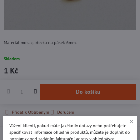
Materiál mosaz, přezka na pásek 6mm.
Skladem
1 Kč
Do košíku
Přidat k Oblíbeným
Doručení
Vážení klienti, pokud máte jakékoliv dotazy nebo potřebujete
specifikovat informace ohledně produktů, můžete je doplnit do
Recenze
0
poznámky pod zadáním fakturační adresy v objednávce.