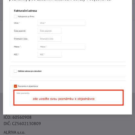
Diskuse
0
Facebook
Twitter
Bluesky
Pinterest
Reddit
LinkedIn
WhatsApp
E-
mail
Potřebujete poradit s objednávkou?
Kontaktujte nás:
+420 577 523 563
Ing. Vojtěch Lečbych - IVL
IČO: 60560908
DIČ: CZ5602130809
ALRIVA s.r.o.