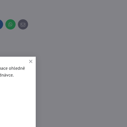
inkedIn
WhatsApp
E-
mail
rmace ohledně
dnávce.