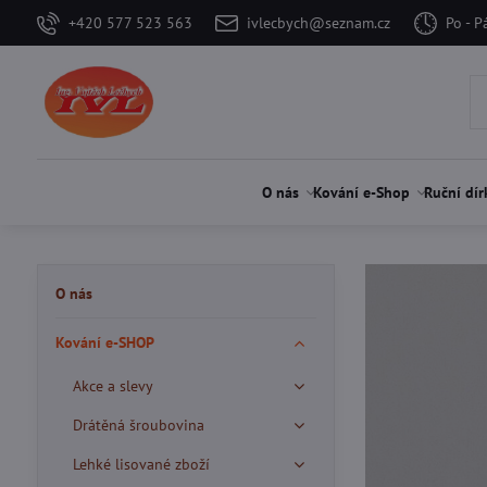
+420 577 523 563
ivlecbych@seznam.cz
Po - P
O nás
Kování e-Shop
Ruční dír
O nás
Kování e-SHOP
Akce a slevy
Drátěná šroubovina
Lehké lisované zboží