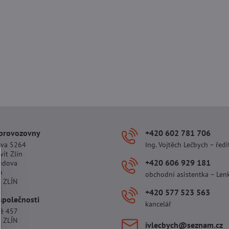
 provozovny
+420 602 781 706
ova 5264
Ing. Vojtěch Lečbych – ředi
vit Zlín
+420 606 929 181
udova
o
obchodní asistentka – Len
 ZLÍN
+420 577 523 563
společnosti
kancelář
tě 457
 ZLÍN
ivlecbych​@seznam​.cz