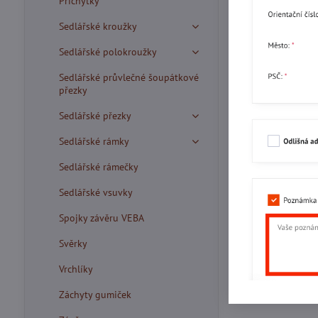
Příchytky
Sedlářské kroužky
Sedlářské polokroužky
Sedlářské průvlečné šoupátkové
přezky
Sedlářské přezky
Sedlářské rámky
Sedlářské rámečky
Sedlářské vsuvky
Spojky závěru VEBA
Svěrky
Vrchlíky
Záchyty gumiček