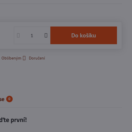
č
Do košíku
k Oblíbeným
Doručení
se
0
ďte první!