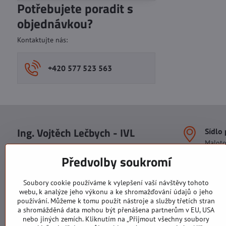
Potřebujete poradit s
objednávkou?
Kontaktujte nás:
+420 577 523 563
Ing. Vojtěch Lečbych - IVL
Sídlo
Malot
IČO: 60560908
Areál S
Předvolby soukromí
113. b
DIČ: CZ5602130809
1. patr
ALRIVA s.r.o.
760 01
Soubory cookie používáme k vylepšení vaší návštěvy tohoto
IČO: 29007356
webu, k analýze jeho výkonu a ke shromažďování údajů o jeho
Sídlo 
DIČ: CZ29007356
používání. Můžeme k tomu použít nástroje a služby třetích stran
U Hřiš
a shromážděná data mohou být přenášena partnerům v EU, USA
760 01
nebo jiných zemích. Kliknutím na „Přijmout všechny soubory