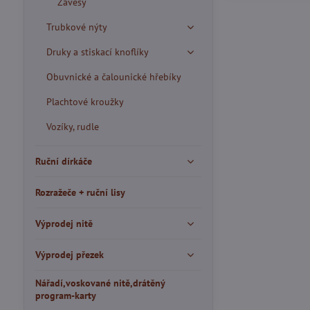
Závěsy
Trubkové nýty
Druky a stiskací knoflíky
Obuvnické a čalounické hřebíky
Plachtové kroužky
Vozíky, rudle
Ruční dírkáče
Rozražeče + ruční lisy
Výprodej nitě
Výprodej přezek
Nářadí,voskované nitě,drátěný
program-karty