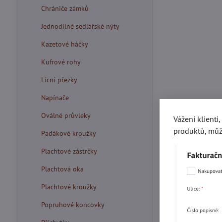
Chrániče zámků
Jednodílné sedlářské nýty
Kazetové háčky
Kufrové rohy
Lícní přezky
Napínače
Oválné průvleky
Vážení klienti
produktů, můž
Padákové kroužky
Plachtové zástrčky
Plachtová oka
Plachtové kroužky
Popruhové koncovky