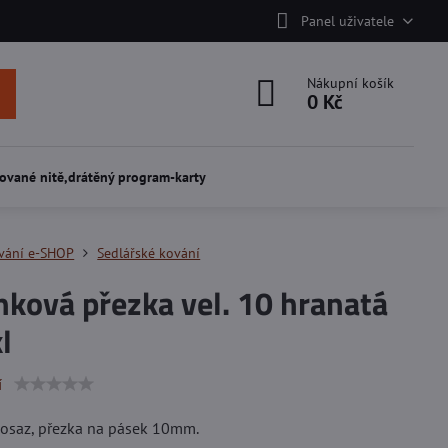
Panel uživatele
Nákupní košík
0 Kč
ované nitě,drátěný program-karty
vání e-SHOP
Sedlářské kování
ková přezka vel. 10 hranatá
l
í
mosaz, přezka na pásek 10mm.