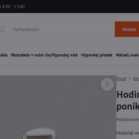
á 8:00 - 13:00
Hledat
káče
Rozražeče + ruční lisy
Výprodej nitě
Výprodej přezek
Nářadí,vosk
Úvod
Ko
Hodin
ponik
Hodnocen
Materiál 