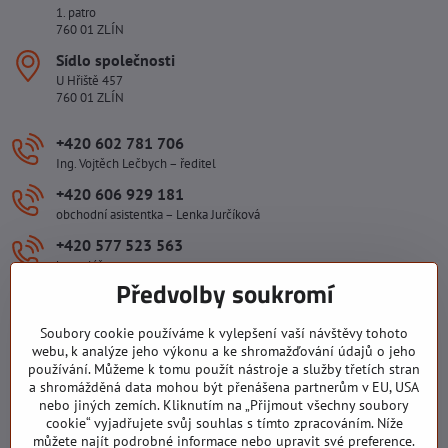
1. patro
760 01 ZLÍN
Sídlo společnosti
U Hřiště 457
760 01 ZLÍN
+420 602 781 706
Ing. Vojtěch Lečbych – ředitel
+420 606 929 181
obchodní asistentka – Lenka Jurčíková
+420 577 523 563
kancelář
Předvolby soukromí
ivlecbych​@seznam​.cz
Soubory cookie používáme k vylepšení vaší návštěvy tohoto
Důležité odkazy
webu, k analýze jeho výkonu a ke shromažďování údajů o jeho
používání. Můžeme k tomu použít nástroje a služby třetích stran
a shromážděná data mohou být přenášena partnerům v EU, USA
nebo jiných zemích. Kliknutím na „Přijmout všechny soubory
Všechny texty, obrázky a fotografie jsou majetkem společnosti Ing.
cookie“ vyjadřujete svůj souhlas s tímto zpracováním. Níže
Vojtěch Lečbych - IVL. Kopírovat obsah těchto stránek můžete jen se
můžete najít podrobné informace nebo upravit své preference.