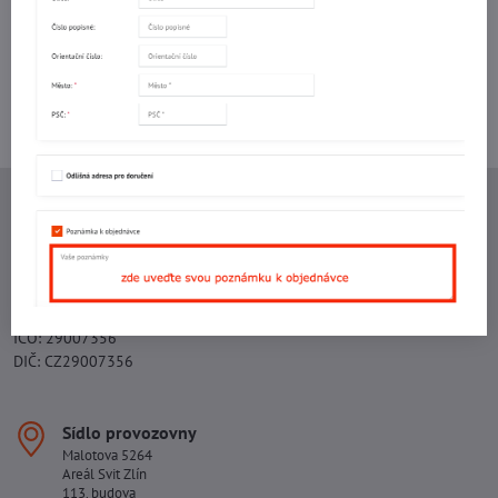
Potřebujete poradit s objednávkou?
Kontaktujte nás:
+420 577 523 563
Ing. Vojtěch Lečbych - IVL
IČO: 60560908
DIČ: CZ5602130809
ALRIVA s.r.o.
IČO: 29007356
DIČ: CZ29007356
Sídlo provozovny
Malotova 5264
Areál Svit Zlín
113. budova