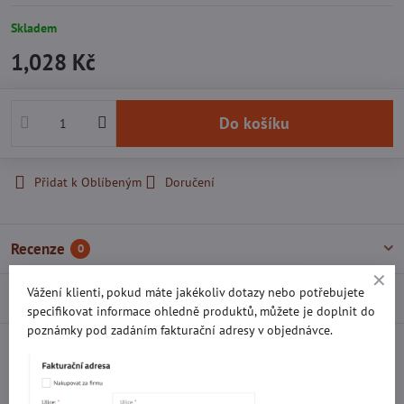
Skladem
1,028 Kč
Do košíku
Přidat k Oblíbeným
Doručení
Recenze
0
Vážení klienti, pokud máte jakékoliv dotazy nebo potřebujete
Diskuse
0
specifikovat informace ohledně produktů, můžete je doplnit do
poznámky pod zadáním fakturační adresy v objednávce.
Facebook
Twitter
Bluesky
Pinterest
Reddit
LinkedIn
WhatsApp
E-
mail