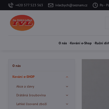
+420 577 523 563
ivlecbych@seznam.cz
Po - P
O nás
Kování e-Shop
Ruční dír
O nás
Kování e-SHOP
Akce a slevy
Drátěná šroubovina
Lehké lisované zboží