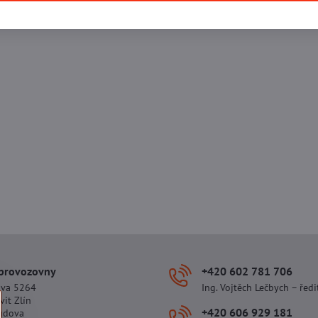
 provozovny
+420 602 781 706
ova 5264
Ing. Vojtěch Lečbych – ředi
vit Zlín
+420 606 929 181
udova