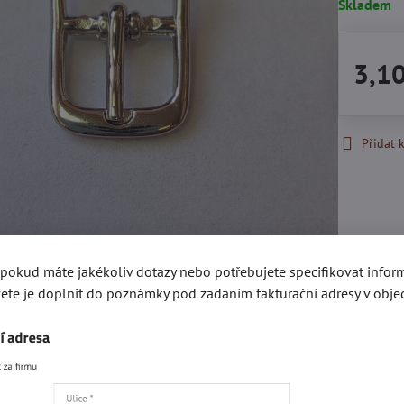
Skladem
3,1
Přidat 
, pokud máte jakékoliv dotazy nebo potřebujete specifikovat info
ete je doplnit do poznámky pod zadáním fakturační adresy v obje
Recenze
Disku
0
Zatím bez hodnocení. Bu