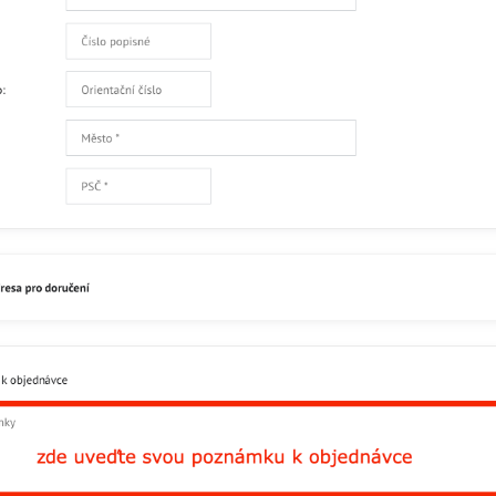
Přidat recenzi
Facebook
Twitter
Bluesky
Pinterest
Reddit
L