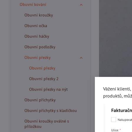
Obuvní kování
Obuvní kroužky
Obuvní očka
Obuvní háčky
Obuvní podložky
Obuvní přezky
Obuvní přezky
Obuvní přezky 2
Vážení klienti
Obuvní přezky na nýt
produktů, můž
Obuvní příchytky
Obuvní příchytky s kladičkou
Obuvní kroužky oválné s
příložkou