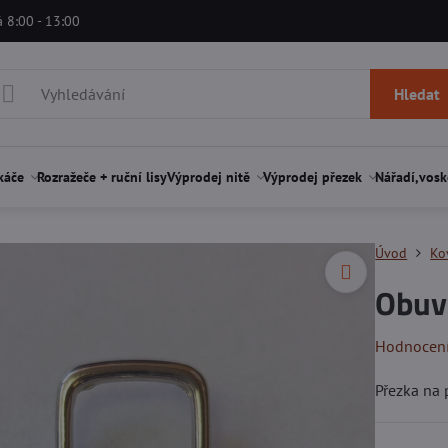
á 8:00 - 13:00
Hledat
káče
Rozražeče + ruční lisy
Výprodej nitě
Výprodej přezek
Nářadí,vosk
Úvod
Ko
Obuvn
Hodnocen
Přezka na