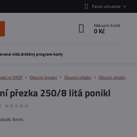
Panel uživatele
Nákupní košík
0 Kč
ované nitě,drátěný program-karty
vání e-SHOP
Obuvní kování
Obuvní přezky
Obuvní přezky
í přezka 250/8 litá ponikl
í
 pásek 8mm.