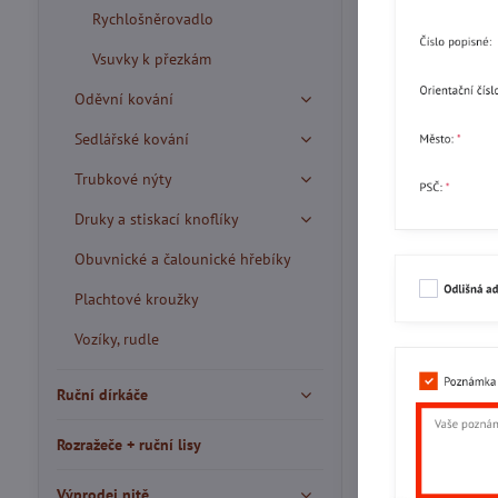
Rychlošněrovadlo
Vsuvky k přezkám
Oděvní kování
Sedlářské kování
Trubkové nýty
Druky a stiskací knoflíky
Obuvnické a čalounické hřebíky
Plachtové kroužky
Vozíky, rudle
Ruční dírkáče
Rozražeče + ruční lisy
Výprodej nitě