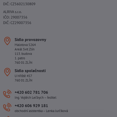
DIČ: CZ5602130809
ALRIVA s.r.o.
IČO: 29007356
DIČ: CZ29007356
Sídlo provozovny
Malotova 5264
Areál Svit Zlín
113. budova
1. patro
760 01 ZLÍN
Sídlo společnosti
U Hřiště 457
760 01 ZLÍN
+420 602 781 706
Ing. Vojtěch Lečbych – ředitel
+420 606 929 181
obchodní asistentka – Lenka Jurčíková