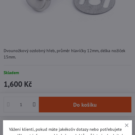
Dvounožkový ozdobný hřeb, průměr hlavičky 12mm, délka nožiček
15mm.
Skladem
1,600 Kč
Do košíku
Přidat k Oblíbeným
Doručení
Vážení klienti, pokud máte jakékoliv dotazy nebo potřebujete