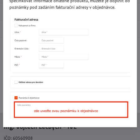
specifikovat informace ohledně produktů, můžete je doplnit do
poznámky pod zadáním fakturační adresy v objednávce.
Recenze
0
Diskuse
0
Facebook
Twitter
Bluesky
Pinterest
Reddit
LinkedIn
WhatsApp
E-
mail
Potřebujete poradit s objednávkou?
Kontaktujte nás:
+420 577 523 563
Ing. Vojtěch Lečbych - IVL
IČO: 60560908