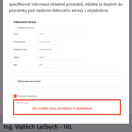
specifikovat informace ohledně produktů, můžete je doplnit do
poznámky pod zadáním fakturační adresy v objednávce.
Recenze
0
Diskuse
0
Facebook
Twitter
Bluesky
Pinterest
Reddit
LinkedIn
WhatsApp
E-
mail
Potřebujete poradit s objednávkou?
Kontaktujte nás:
+420 577 523 563
Ing. Vojtěch Lečbych - IVL