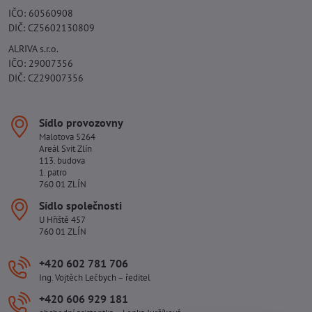
IČO: 60560908
DIČ: CZ5602130809
ALRIVA s.r.o.
IČO: 29007356
DIČ: CZ29007356
Sídlo provozovny
Malotova 5264
Areál Svit Zlín
113. budova
1. patro
760 01 ZLÍN
Sídlo společnosti
U Hřiště 457
760 01 ZLÍN
+420 602 781 706
Ing. Vojtěch Lečbych – ředitel
+420 606 929 181