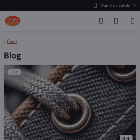
Panel uživatele
Úvod
Blog
52
11