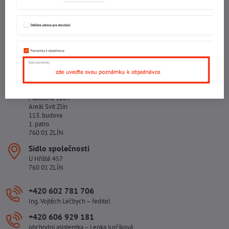
IČO: 60560908
DIČ: CZ5602130809
ALRIVA s.r.o.
IČO: 29007356
DIČ: CZ29007356
Sídlo provozovny
Malotova 5264
Areál Svit Zlín
113. budova
1. patro
760 01 ZLÍN
Sídlo společnosti
U Hřiště 457
760 01 ZLÍN
+420 602 781 706
Ing. Vojtěch Lečbych – ředitel
+420 606 929 181
obchodní asistentka – Lenka Jurčíková