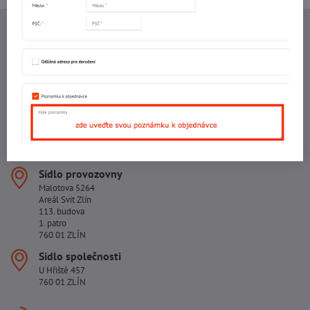
Ing. Vojtěch Lečbych - IVL
IČO: 60560908
DIČ: CZ5602130809
ALRIVA s.r.o.
IČO: 29007356
DIČ: CZ29007356
Sídlo provozovny
Malotova 5264
Areál Svit Zlín
113. budova
1. patro
760 01 ZLÍN
Sídlo společnosti
U Hřiště 457
760 01 ZLÍN