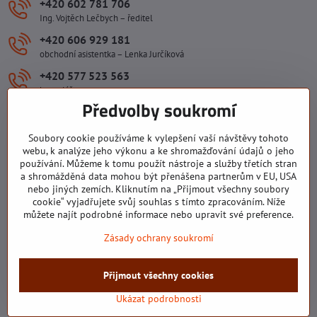
+420 602 781 706
Ing. Vojtěch Lečbych – ředitel
+420 606 929 181
obchodní asistentka – Lenka Jurčíková
+420 577 523 563
kancelář
Předvolby soukromí
ivlecbych​@seznam​.cz
Soubory cookie používáme k vylepšení vaší návštěvy tohoto
Důležité odkazy
webu, k analýze jeho výkonu a ke shromažďování údajů o jeho
používání. Můžeme k tomu použít nástroje a služby třetích stran
a shromážděná data mohou být přenášena partnerům v EU, USA
nebo jiných zemích. Kliknutím na „Přijmout všechny soubory
Všechny texty, obrázky a fotografie jsou majetkem společnosti Ing.
cookie“ vyjadřujete svůj souhlas s tímto zpracováním. Níže
Vojtěch Lečbych - IVL. Kopírovat obsah těchto stránek můžete jen se
můžete najít podrobné informace nebo upravit své preference.
souhlasem majitele společnosti Ing. Vojtěch Lečbych - IVL ©2008-
Zásady ochrany soukromí
2026
©
2026
Copyright
Přijmout všechny cookies
Předvolby soukromí
Zásady ochrany soukromí
Stav objednávky
Ukázat podrobnosti
Vytvořeno systémem:
ByznysWeb.cz