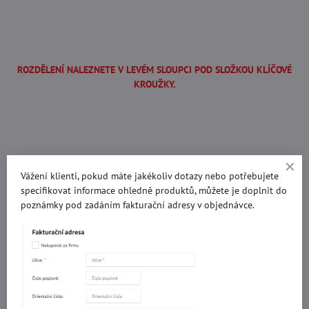
ROZDĚLENÍ NALEZNETE V LEVÉM SLOUPCI POD SLOŽKOU KLÍČOVÉ
KROUŽKY.
Vážení klienti, pokud máte jakékoliv dotazy nebo potřebujete
MÁME ZDE I NOVÉ POVRCHOVÉ ÚPRAVY!!!
specifikovat informace ohledně produktů, můžete je doplnit do
poznámky pod zadáním fakturační adresy v objednávce.
Potřebujete poradit s objednávkou?
Kontaktujte nás:
+420 577 523 563