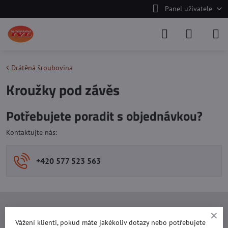
Panel uživatele
Drátěná šroubovina
Kroužky pod závěs
Potřebujete poradit s objednávkou?
Kontaktujte nás:
+420 577 523 563
Ing. Vojtěch Lečbych - IVL
Vážení klienti, pokud máte jakékoliv dotazy nebo potřebujete