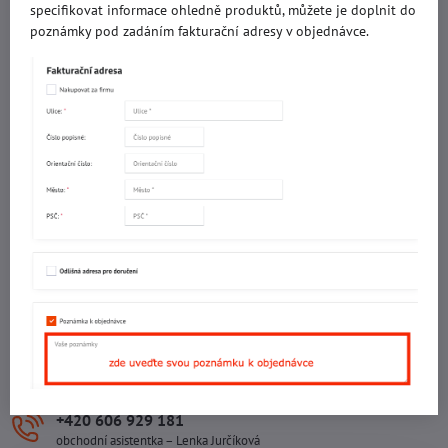
specifikovat informace ohledně produktů, můžete je doplnit do
IČO: 60560908
poznámky pod zadáním fakturační adresy v objednávce.
DIČ: CZ5602130809
ALRIVA s.r.o.
IČO: 29007356
DIČ: CZ29007356
Sídlo provozovny
Malotova 5264
Areál Svit Zlín
113. budova
1. patro
760 01 ZLÍN
Sídlo společnosti
U Hřiště 457
760 01 ZLÍN
+420 602 781 706
Ing. Vojtěch Lečbych – ředitel
+420 606 929 181
obchodní asistentka – Lenka Jurčíková