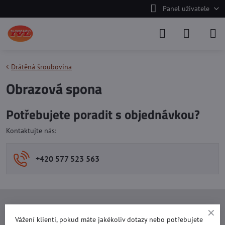
Panel uživatele
Drátěná šroubovina
Obrazová spona
Potřebujete poradit s objednávkou?
Kontaktujte nás:
+420 577 523 563
Ing. Vojtěch Lečbych - IVL
Vážení klienti, pokud máte jakékoliv dotazy nebo potřebujete