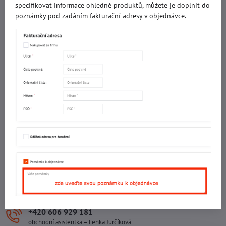
specifikovat informace ohledně produktů, můžete je doplnit do
IČO: 60560908
poznámky pod zadáním fakturační adresy v objednávce.
DIČ: CZ5602130809
ALRIVA s.r.o.
IČO: 29007356
DIČ: CZ29007356
Sídlo provozovny
Malotova 5264
Areál Svit Zlín
113. budova
1. patro
760 01 ZLÍN
Sídlo společnosti
U Hřiště 457
760 01 ZLÍN
+420 602 781 706
Ing. Vojtěch Lečbych – ředitel
+420 606 929 181
obchodní asistentka – Lenka Jurčíková