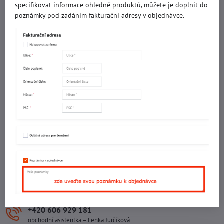
specifikovat informace ohledně produktů, můžete je doplnit do
IČO: 60560908
poznámky pod zadáním fakturační adresy v objednávce.
DIČ: CZ5602130809
ALRIVA s.r.o.
IČO: 29007356
DIČ: CZ29007356
Sídlo provozovny
Malotova 5264
Areál Svit Zlín
113. budova
1. patro
760 01 ZLÍN
Sídlo společnosti
U Hřiště 457
760 01 ZLÍN
+420 602 781 706
Ing. Vojtěch Lečbych – ředitel
+420 606 929 181
obchodní asistentka – Lenka Jurčíková