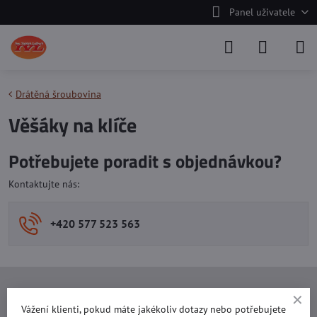
Panel uživatele
Drátěná šroubovina
Věšáky na klíče
Potřebujete poradit s objednávkou?
Kontaktujte nás:
+420 577 523 563
Ing. Vojtěch Lečbych - IVL
Vážení klienti, pokud máte jakékoliv dotazy nebo potřebujete