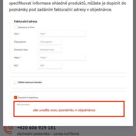
specifikovat informace ohledně produktů, můžete je doplnit do
IČO: 60560908
poznámky pod zadáním fakturační adresy v objednávce.
DIČ: CZ5602130809
ALRIVA s.r.o.
IČO: 29007356
DIČ: CZ29007356
Sídlo provozovny
Malotova 5264
Areál Svit Zlín
113. budova
1. patro
760 01 ZLÍN
Sídlo společnosti
U Hřiště 457
760 01 ZLÍN
+420 602 781 706
Ing. Vojtěch Lečbych – ředitel
+420 606 929 181
obchodní asistentka – Lenka Jurčíková