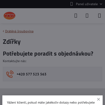
Panel uživatele
Drátěná šroubovina
Zdířky
Potřebujete poradit s objednávkou?
Kontaktujte nás:
+420 577 523 563
Ing. Vojtěch Lečbych - IVL
Vážení klienti, pokud máte jakékoliv dotazy nebo potřebujete