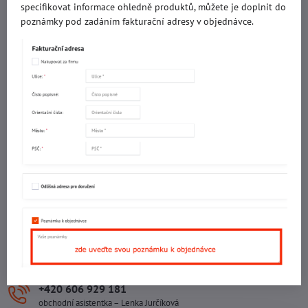
specifikovat informace ohledně produktů, můžete je doplnit do
IČO: 60560908
poznámky pod zadáním fakturační adresy v objednávce.
DIČ: CZ5602130809
ALRIVA s.r.o.
IČO: 29007356
DIČ: CZ29007356
Sídlo provozovny
Malotova 5264
Areál Svit Zlín
113. budova
1. patro
760 01 ZLÍN
Sídlo společnosti
U Hřiště 457
760 01 ZLÍN
+420 602 781 706
Ing. Vojtěch Lečbych – ředitel
+420 606 929 181
obchodní asistentka – Lenka Jurčíková