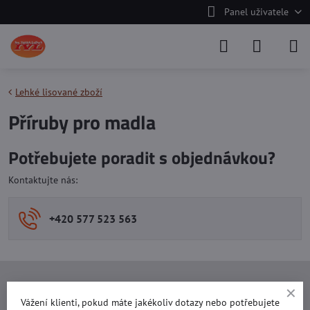
Panel uživatele
Lehké lisované zboží
Příruby pro madla
Potřebujete poradit s objednávkou?
Kontaktujte nás:
+420 577 523 563
Ing. Vojtěch Lečbych - IVL
Vážení klienti, pokud máte jakékoliv dotazy nebo potřebujete