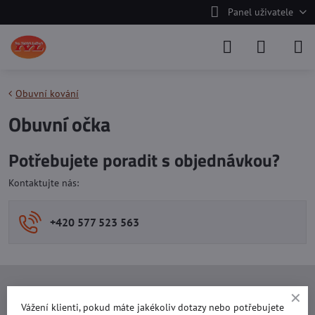
Panel uživatele
Obuvní kování
Obuvní očka
Potřebujete poradit s objednávkou?
Kontaktujte nás:
+420 577 523 563
Ing. Vojtěch Lečbych - IVL
Vážení klienti, pokud máte jakékoliv dotazy nebo potřebujete