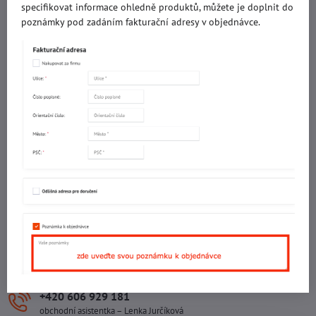
specifikovat informace ohledně produktů, můžete je doplnit do
IČO: 60560908
poznámky pod zadáním fakturační adresy v objednávce.
DIČ: CZ5602130809
ALRIVA s.r.o.
IČO: 29007356
DIČ: CZ29007356
Sídlo provozovny
Malotova 5264
Areál Svit Zlín
113. budova
1. patro
760 01 ZLÍN
Sídlo společnosti
U Hřiště 457
760 01 ZLÍN
+420 602 781 706
Ing. Vojtěch Lečbych – ředitel
+420 606 929 181
obchodní asistentka – Lenka Jurčíková