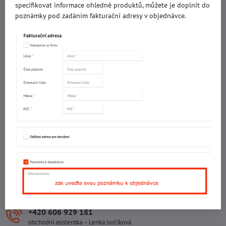
specifikovat informace ohledně produktů, můžete je doplnit do
IČO: 60560908
poznámky pod zadáním fakturační adresy v objednávce.
DIČ: CZ5602130809
ALRIVA s.r.o.
IČO: 29007356
DIČ: CZ29007356
Sídlo provozovny
Malotova 5264
Areál Svit Zlín
113. budova
1. patro
760 01 ZLÍN
Sídlo společnosti
U Hřiště 457
760 01 ZLÍN
+420 602 781 706
Ing. Vojtěch Lečbych – ředitel
+420 606 929 181
obchodní asistentka – Lenka Jurčíková