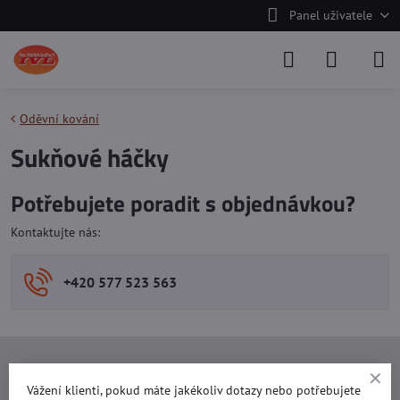
Panel uživatele
Oděvní kování
Sukňové háčky
Potřebujete poradit s objednávkou?
Kontaktujte nás:
+420 577 523 563
Ing. Vojtěch Lečbych - IVL
Vážení klienti, pokud máte jakékoliv dotazy nebo potřebujete