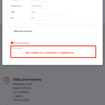
+420 577 523 563
Ing. Vojtěch Lečbych - IVL
IČO: 60560908
DIČ: CZ5602130809
ALRIVA s.r.o.
IČO: 29007356
DIČ: CZ29007356
Sídlo provozovny
Malotova 5264
Areál Svit Zlín
113. budova
1. patro
760 01 ZLÍN