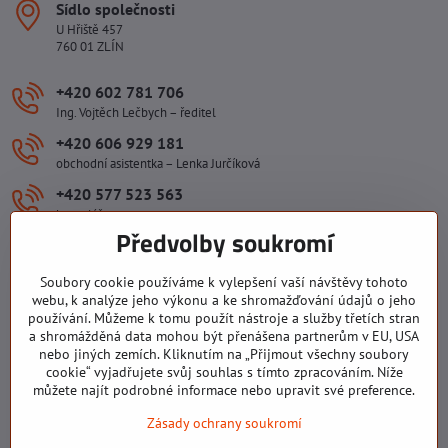
Sídlo společnosti
U Hřiště 457
760 01 ZLÍN
+420 602 781 706
Ing. Vojtěch Lečbych – ředitel
+420 606 929 181
obchodní asistentka – Lenka Jurčíková
+420 577 523 563
kancelář
Předvolby soukromí
ivlecbych​@seznam​.cz
Soubory cookie používáme k vylepšení vaší návštěvy tohoto
Důležité odkazy
webu, k analýze jeho výkonu a ke shromažďování údajů o jeho
používání. Můžeme k tomu použít nástroje a služby třetích stran
a shromážděná data mohou být přenášena partnerům v EU, USA
nebo jiných zemích. Kliknutím na „Přijmout všechny soubory
Všechny texty, obrázky a fotografie jsou majetkem společnosti Ing.
cookie“ vyjadřujete svůj souhlas s tímto zpracováním. Níže
Vojtěch Lečbych - IVL. Kopírovat obsah těchto stránek můžete jen se
můžete najít podrobné informace nebo upravit své preference.
souhlasem majitele společnosti Ing. Vojtěch Lečbych - IVL ©2008-
Zásady ochrany soukromí
2026