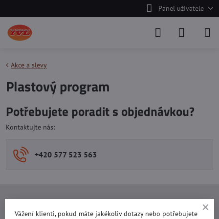
Panel uživatele
Akce a slevy
Plastový program
Potřebujete poradit s objednávkou?
Kontaktujte nás:
+420 577 523 563
Ing. Vojtěch Lečbych - IVL
Vážení klienti, pokud máte jakékoliv dotazy nebo potřebujete