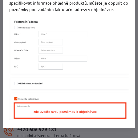
specifikovat informace ohledně produktů, můžete je doplnit do
IČO: 60560908
poznámky pod zadáním fakturační adresy v objednávce.
DIČ: CZ5602130809
ALRIVA s.r.o.
IČO: 29007356
DIČ: CZ29007356
Sídlo provozovny
Malotova 5264
Areál Svit Zlín
113. budova
1. patro
760 01 ZLÍN
Sídlo společnosti
U Hřiště 457
760 01 ZLÍN
+420 602 781 706
Ing. Vojtěch Lečbych – ředitel
+420 606 929 181
obchodní asistentka – Lenka Jurčíková